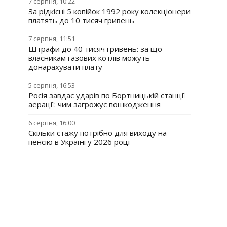
7 серпня, 10:22
За рідкісні 5 копійок 1992 року колекціонери
платять до 10 тисяч гривень
7 серпня, 11:51
Штрафи до 40 тисяч гривень: за що
власникам газових котлів можуть
донарахувати плату
5 серпня, 16:53
Росія завдає ударів по Бортницькій станції
аерації: чим загрожує пошкодження
6 серпня, 16:00
Скільки стажу потрібно для виходу на
пенсію в Україні у 2026 році