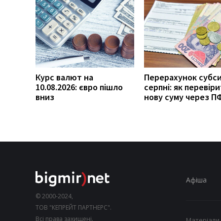
Курс валют на
Перерахунок субси
10.08.2026: євро пішло
серпні: як перевір
вниз
нову суму через П
Афіша
© 2000-2024,
ТОВ "КЕПРЕЙТ ПАРТНЕРС".
Всі права захищені.
Матеріали,