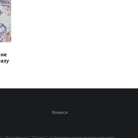
Зростання цін на
Виплата 3100 грн до
 не
транспорт у Києві: кому
Дня Незалежності: 
разу
стало невигідно їздити
потрібно подати зая
на роботу
до ПФУ
Фінанси
", "Актуально", "Промо", публікуються на правах реклами.