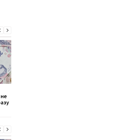
Зростання цін на
Виплата 3100 грн до
 не
транспорт у Києві: кому
Дня Незалежності: 
разу
стало невигідно їздити
потрібно подати зая
на роботу
до ПФУ