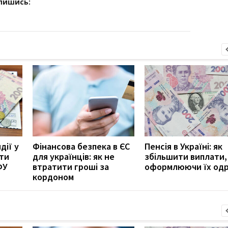
дпишись:
дії у
Фінансова безпека в ЄС
Пенсія в Україні: як
ити
для українців: як не
збільшити виплати,
ФУ
втратити гроші за
оформлюючи їх од
кордоном