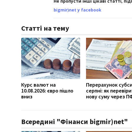
Не пропусти інші цікаві статті, пі
bigmir)net у facebook
Статті на тему
Курс валют на
Перерахунок субси
10.08.2026: євро пішло
серпні: як перевір
вниз
нову суму через П
Всередині "Фінанси bigmir)net"