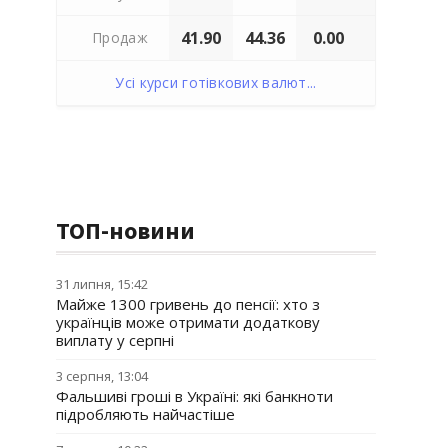
41.90
44.36
0.00
Продаж
Усі курси готівкових валют...
ТОП-новини
31 липня, 15:42
Майже 1300 гривень до пенсії: хто з
українців може отримати додаткову
виплату у серпні
3 серпня, 13:04
Фальшиві гроші в Україні: які банкноти
підробляють найчастіше