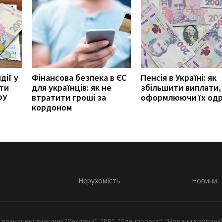
дії у
Фінансова безпека в ЄС
Пенсія в Україні: як
ити
для українців: як не
збільшити виплати,
ФУ
втратити гроші за
оформлюючи їх од
кордоном
Нерухомість
Новини
 позначені знаками "Реклама", "PR", "Спецпроект", "Новини компаній