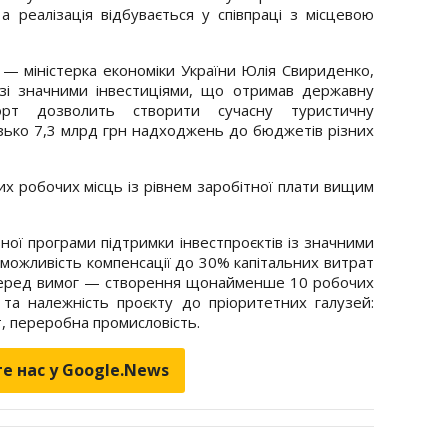
 реалізація відбувається у співпраці з місцевою
 — міністерка економіки України Юлія Свириденко,
і значними інвестиціями, що отримав державну
орт дозволить створити сучасну туристичну
зько 7,3 млрд грн надходжень до бюджетів різних
вих робочих місць із рівнем заробітної плати вищим
ої програми підтримки інвестпроєктів із значними
можливість компенсації до 30% капітальних витрат
. Серед вимог — створення щонайменше 10 робочих
в та належність проєкту до пріоритетних галузей:
т, переробна промисловість.
е нас у Google.News