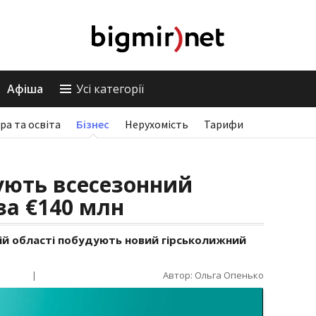
Афіша
Усі категорії
ра та освіта
Бізнес
Нерухомість
Тарифи
ують всесезонний
за €140 млн
кій області побудують новий гірськолижний
|
Автор: Ольга Опенько