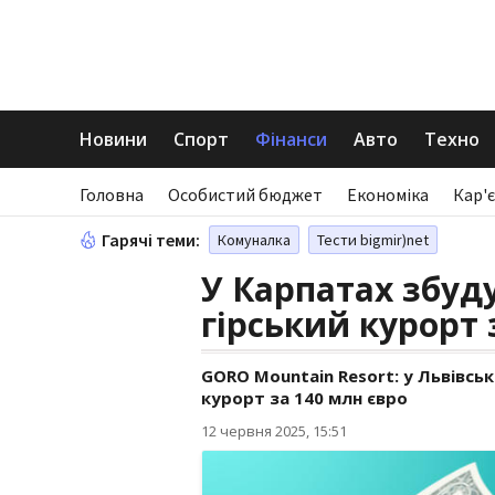
Новини
Спорт
Фінанси
Авто
Техно
Головна
Особистий бюджет
Економіка
Кар'є
Гарячі теми:
Комуналка
Тести bigmir)net
У Карпатах збуд
гірський курорт 
GORO Mountain Resort: у Львівсь
курорт за 140 млн євро
12 червня 2025, 15:51