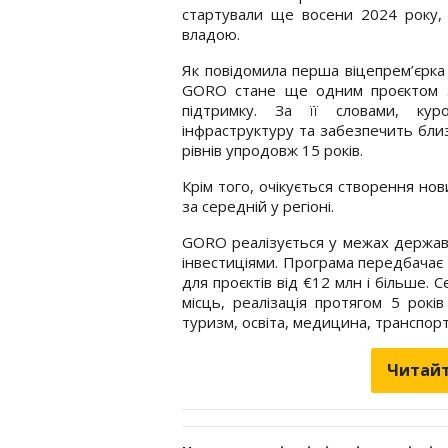
стартували ще восени 2024 року, а
владою.
Як повідомила перша віцепрем’єрка
GORO стане ще одним проєктом з
підтримку. За її словами, кур
інфраструктуру та забезпечить бли
рівнів упродовж 15 років.
Крім того, очікується створення но
за середній у регіоні.
GORO реалізується у межах державн
інвестиціями. Програма передбачає 
для проєктів від €12 млн і більше
місць, реалізація протягом 5 рокі
туризм, освіта, медицина, транспор
Читайт