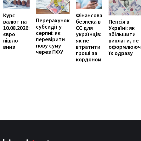
Курс
Фінансова
Перерахунок
Пенсія в
валют на
безпека в
субсидії у
Україні: як
10.08.2026:
ЄС для
серпні: як
збільшити
євро
українців:
перевірити
виплати, не
пішло
як не
нову суму
оформлююч
вниз
втратити
через ПФУ
їх одразу
гроші за
кордоном