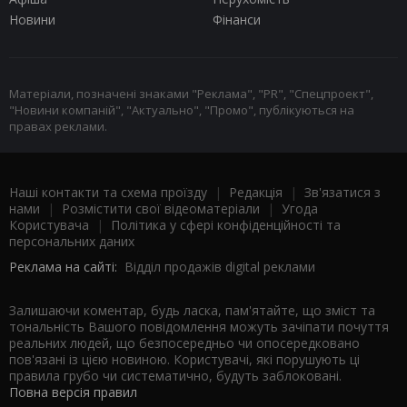
Новини
Фінанси
Матеріали, позначені знаками "Реклама", "PR", "Спецпроект",
"Новини компаній", "Актуально", "Промо", публікуються на
правах реклами.
Наші контакти та схема проїзду
|
Редакція
|
Зв'язатися з
нами
|
Розмістити свої відеоматеріали
|
Угода
Користувача
|
Політика у сфері конфіденційності та
персональних даних
Реклама на сайті:
Відділ продажів digital реклами
Залишаючи коментар, будь ласка, пам'ятайте, що зміст та
тональність Вашого повідомлення можуть зачіпати почуття
реальних людей, що безпосередньо чи опосередковано
пов'язані із цією новиною. Користувачі, які порушують ці
правила грубо чи систематично, будуть заблоковані.
Повна версія правил