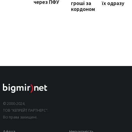
через ПФУ
їх одразу
гроші за
кордоном
© 2000-2024,
ТОВ "КЕПРЕЙТ ПАРТНЕРС".
Всі права захищені.
Афіша
Нерухомість