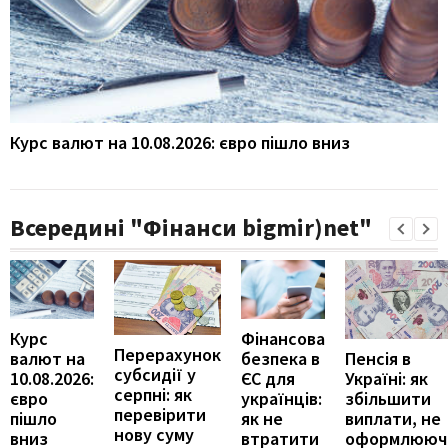
Курс валют на 10.08.2026: євро пішло вниз
Всередині "Фінанси bigmir)net"
Курс
Фінансова
Перерахунок
Пенсія в
валют на
безпека в
субсидії у
Україні: як
10.08.2026:
ЄС для
серпні: як
збільшити
євро
українців:
перевірити
виплати, не
пішло
як не
нову суму
оформлююч
вниз
втратити