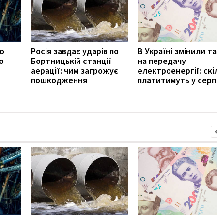
ро
Росія завдає ударів по
В Україні змінили т
о
Бортницькій станції
на передачу
аерації: чим загрожує
електроенергії: скі
пошкодження
платитимуть у серп