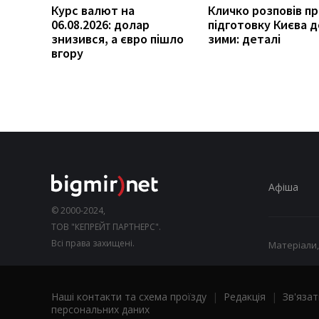
Курс валют на
Кличко розповів п
06.08.2026: долар
підготовку Києва д
знизився, а євро пішло
зими: деталі
вгору
Афіша
© 2000-2024,
ТОВ "КЕПРЕЙТ ПАРТНЕРС".
Всі права захищені.
Матеріали,
Наші контакти та схема проїзду
|
Редакція
|
Зв'язат
персональних даних