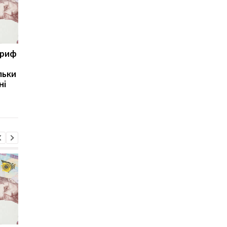
ариф
Світові запаси пального
Зупинка морського
майже вичерпані:
коридору може
льки
експерт попередив про
призвести до
ні
ризики для України
скорочення
виробництва залізно
руди