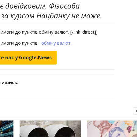
є довідковим. Фізособа
за курсом Нацбанку не може.
оги до пунктів обміну валют. [/link_direct]]
вимоги до пунктів
обміну валют.
е нас у Google.News
дпишись: