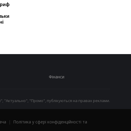
ариф
Світові запаси пального
Зупинка морського
майже вичерпані:
коридору може
льки
експерт попередив про
призвести до
ні
ризики для України
скорочення
виробництва залізно
руди
Фінанси
", "Актуально", "Промо", публікуються на правах реклами.
ача
|
Політика у сфері конфіденційності та