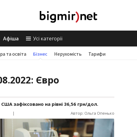
Афіша
Усі категорії
ра та освіта
Бізнес
Нерухомість
Тарифи
08.2022: Євро
США зафіксовано на рівні 36,56 грн/дол.
|
Автор: Ольга Опенько