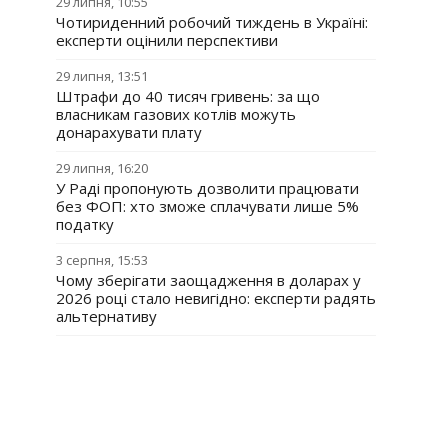
29 липня, 10:55
Чотириденний робочий тиждень в Україні:
експерти оцінили перспективи
29 липня, 13:51
Штрафи до 40 тисяч гривень: за що
власникам газових котлів можуть
донарахувати плату
29 липня, 16:20
У Раді пропонують дозволити працювати
без ФОП: хто зможе сплачувати лише 5%
податку
3 серпня, 15:53
Чому зберігати заощадження в доларах у
2026 році стало невигідно: експерти радять
альтернативу