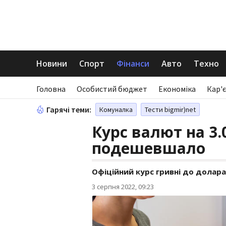
Новини
Спорт
Фінанси
Авто
Техно
Головна
Особистий бюджет
Економіка
Кар'є
Гарячі теми:
Комуналка
Тести bigmir)net
Курс валют на 3.
подешевшало
Офіційний курс гривні до долара 
3 серпня 2022, 09:23