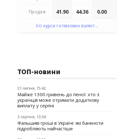
41.90
44.36
0.00
Продаж
Усі курси готівкових валют...
ТОП-новини
31 липня, 15:42
Майже 1300 гривень до пенсії: хто з
українців може отримати додаткову
виплату у серпні
3 серпня, 13:04
Фальшиві гроші в Україні: які банкноти
підробляють найчастіше