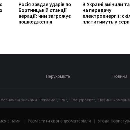
ро
Росія завдає ударів по
В Україні змінили т
о
Бортницькій станції
на передачу
аерації: чим загрожує
електроенергії: скі
пошкодження
платитимуть у серп
Нерухомість
Новини
 позначені знаками "Реклама", "PR", "Спецпроект", "Новини компаній
ися з нами
|
Розмістити свої відеоматеріали
|
Угода Користув