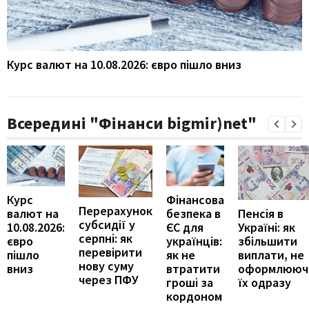
Курс валют на 10.08.2026: євро пішло вниз
Всередині "Фінанси bigmir)net"
Курс
Фінансова
Перерахунок
Пенсія в
валют на
безпека в
субсидії у
Україні: як
10.08.2026:
ЄС для
серпні: як
збільшити
євро
українців:
перевірити
виплати, не
пішло
як не
нову суму
оформлююч
вниз
втратити
через ПФУ
їх одразу
гроші за
кордоном