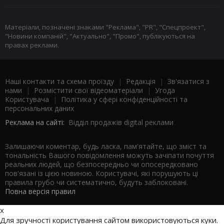
Матеріали, позначені знаками "Реклама", "PR", "Спецпроект",
"Новини компаній", "Актуально", "Промо", публікуються на
правах реклами.
Наші контакти та схема проїзду
|
Редакція
|
Зв'язатися з
нами
|
Розмістити свої відеоматеріали
|
Угода
Користувача
|
Політика у сфері конфіденційності та
персональних даних
Реклама на сайті:
Відділ продажів digital реклами
Залишаючи коментар, будь ласка, пам'ятайте, що зміст та
тональність Вашого повідомлення можуть зачіпати почуття
реальних людей, що безпосередньо чи опосередковано
пов'язані із цією новиною. Користувачі, які порушують ці
правила грубо чи систематично, будуть заблоковані.
Повна версія правил
x
Для зручності користування сайтом використовуються куки.