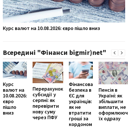
Курс валют на 10.08.2026: євро пішло вниз
Всередині "Фінанси bigmir)net"
Курс
Фінансова
Перерахунок
Пенсія в
валют на
безпека в
субсидії у
Україні: як
10.08.2026:
ЄС для
серпні: як
збільшити
євро
українців:
перевірити
виплати, не
пішло
як не
нову суму
оформлююч
вниз
втратити
через ПФУ
їх одразу
гроші за
кордоном