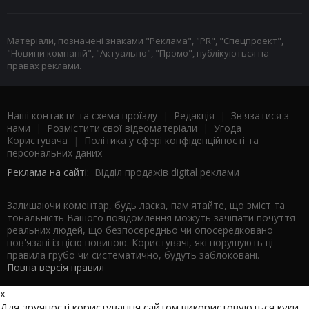
Матеріали, позначені знаками "Реклама", "PR", "Спецпроект",
"Новини компаній", "Актуально", "Промо", публікуються на
правах реклами.
Наші контакти та схема проїзду
|
Редакція
|
Зв'язатися з
нами
|
Розмістити свої відеоматеріали
|
Угода
Користувача
|
Політика у сфері конфіденційності та
персональних даних
Реклама на сайті:
Відділ продажів digital реклами
Залишаючи коментар, будь ласка, пам'ятайте, що зміст та
тональність Вашого повідомлення можуть зачіпати почуття
реальних людей, що безпосередньо чи опосередковано
пов'язані із цією новиною. Користувачі, які порушують ці
правила грубо чи систематично, будуть заблоковані.
Повна версія правил
x
Для зручності користування сайтом використовуються куки.