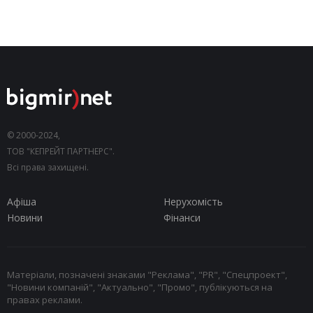
© 2000-2024,
ТОВ "КЕПРЕЙТ ПАРТНЕРС".
Всі права захищені.
Афіша
Нерухомість
Новини
Фінанси
Матеріали, позначені знаками "Реклама", "PR", "Спецпроект",
"Новини компаній", "Актуально", "Промо", публікуються на
правах реклами.