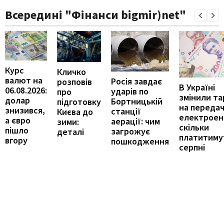
Всередині "Фінанси bigmir)net"
Курс
Кличко
валют на
Росія завдає
розповів
В Україні
06.08.2026:
ударів по
про
змінили т
долар
Бортницькій
підготовку
на переда
знизився,
станції
Києва до
електроене
а євро
аерації: чим
зими:
скільки
пішло
загрожує
деталі
платитиму
вгору
пошкодження
серпні