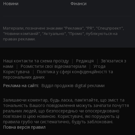
Новини
Фінанси
Матеріали, позначені знаками "Реклама", "PR", "Спецпроект",
"Новини компаній", "Актуально", "Промо", публікуються на
правах реклами.
Наші контакти та схема проїзду
|
Редакція
|
Зв'язатися з
нами
|
Розмістити свої відеоматеріали
|
Угода
Користувача
|
Політика у сфері конфіденційності та
персональних даних
Реклама на сайті:
Відділ продажів digital реклами
Залишаючи коментар, будь ласка, пам'ятайте, що зміст та
тональність Вашого повідомлення можуть зачіпати почуття
реальних людей, що безпосередньо чи опосередковано
пов'язані із цією новиною. Користувачі, які порушують ці
правила грубо чи систематично, будуть заблоковані.
Повна версія правил