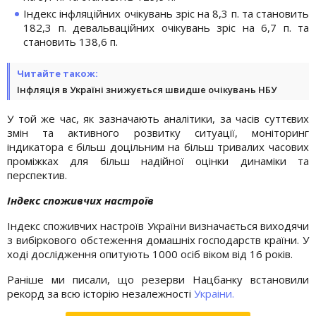
Індекс інфляційних очікувань зріс на 8,3 п. та становить
182,3 п. девальваційних очікувань зріс на 6,7 п. та
становить 138,6 п.
Читайте також:
Інфляція в Україні знижується швидше очікувань НБУ
У той же час, як зазначають аналітики, за часів суттєвих
змін та активного розвитку ситуації, моніторинг
індикатора є більш доцільним на більш тривалих часових
проміжках для більш надійної оцінки динаміки та
перспектив.
Індекс споживчих настроїв
Індекс споживчих настроїв України визначається виходячи
з вибіркового обстеження домашніх господарств країни. У
ході дослідження опитують 1000 осіб віком від 16 років.
Раніше ми писали, що резерви Нацбанку встановили
рекорд за всю історію незалежності
Украіни.