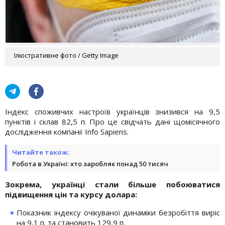
Ілюстративне фото / Getty Image
Індекс споживчих настроїв українців знизився на 9,5
пунктів і склав 82,5 п. Про це свідчать дані щомісячного
дослідження компанії Info Sapiens.
Читайте також:
Робота в Україні: хто заробляє понад 50 тисяч
Зокрема, українці стали більше побоюватися
підвищення цін та курсу долара:
Показник індексу очікуваної динаміки безробіття виріс
на 9,1 п. та становить 129,9 п.