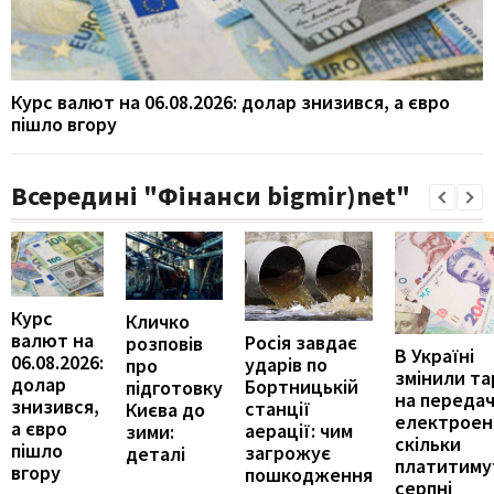
Курс валют на 06.08.2026: долар знизився, а євро
пішло вгору
Всередині "Фінанси bigmir)net"
Курс
Кличко
валют на
Росія завдає
розповів
В Україні
06.08.2026:
ударів по
про
змінили т
долар
Бортницькій
підготовку
на переда
знизився,
станції
Києва до
електроене
а євро
аерації: чим
зими:
скільки
пішло
загрожує
деталі
платитиму
вгору
пошкодження
серпні