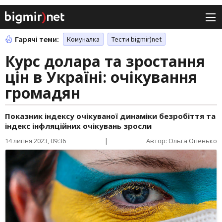
Гарячі теми:
Комуналка
Тести bigmir)net
Курс долара та зростання
цін в Україні: очікування
громадян
Показник індексу очікуваної динаміки безробіття та
індекс інфляційних очікувань зросли
14 липня 2023, 09:36
|
Автор: Ольга Опенько