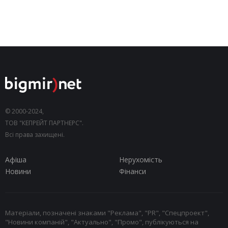
© 2000-2024,
ТОВ "КЕПРЕЙТ ПАРТНЕРС".
Всі права захищені.
Афіша
Нерухомість
Новини
Фінанси
Матеріали, позначені знаками "Реклама", "PR", "Спецпроект",
"Новини компаній", "Актуально", "Промо", публікуються на