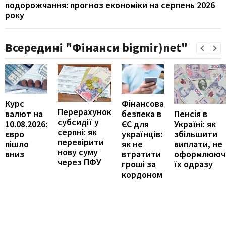
подорожчання: прогноз економіки на серпень 2026
року
Всередині "Фінанси bigmir)net"
Курс
Фінансова
Перерахунок
Пенсія в
валют на
безпека в
субсидії у
Україні: як
10.08.2026:
ЄС для
серпні: як
збільшити
євро
українців:
перевірити
виплати, не
пішло
як не
нову суму
оформлююч
вниз
втратити
через ПФУ
їх одразу
гроші за
кордоном