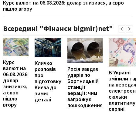
Курс валют на 06.08.2026: долар знизився, а євро
пішло вгору
Всередині "Фінанси bigmir)net"
Курс
Кличко
валют на
Росія завдає
розповів
В Україні
06.08.2026:
ударів по
про
змінили т
долар
Бортницькій
підготовку
на переда
знизився,
станції
Києва до
електроене
а євро
аерації: чим
зими:
скільки
пішло
загрожує
деталі
платитиму
вгору
пошкодження
серпні