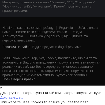
Матеріали, позначені знаками "Реклама", "PR", "Спецпроект",
"Новини компаній", "Актуально", "Промо", публікуються на
правах реклами.
Наші контакти та схема проїзду
|
Редакція
|
Зв'язатися з
нами
|
Розмістити свої відеоматеріали
|
Угода
Користувача
|
Політика у сфері конфіденційності та
персональних даних
Реклама на сайті:
Відділ продажів digital реклами
Залишаючи коментар, будь ласка, пам'ятайте, що зміст та
тональність Вашого повідомлення можуть зачіпати почуття
реальних людей, що безпосередньо чи опосередковано
пов'язані із цією новиною. Користувачі, які порушують ці
правила грубо чи систематично, будуть заблоковані.
Повна версія правил
x
Для зручності користування сайтом використовуються куки.
Докладніше...
This website uses Cookies to ensure you get the best