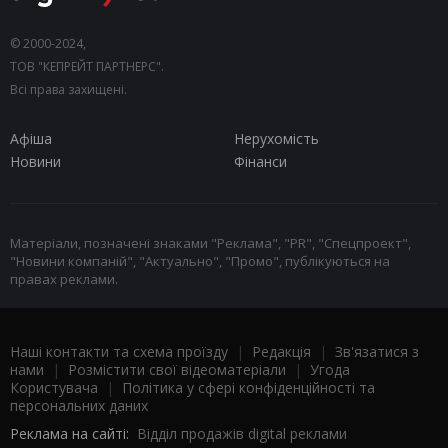
© 2000-2024,
ТОВ "КЕПРЕЙТ ПАРТНЕРС".
Всі права захищені.
Афіша
Нерухомість
Новини
Фінанси
Матеріали, позначені знаками "Реклама", "PR", "Спецпроект",
"Новини компаній", "Актуально", "Промо", публікуються на
правах реклами.
Наші контакти та схема проїзду
|
Редакція
|
Зв'язатися з
нами
|
Розмістити свої відеоматеріали
|
Угода
Користувача
|
Політика у сфері конфіденційності та
персональних даних
Реклама на сайті:
Відділ продажів digital реклами