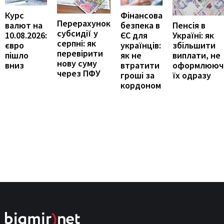
Курс
Фінансова
Перерахунок
Пенсія в
валют на
безпека в
субсидії у
Україні: як
10.08.2026:
ЄС для
серпні: як
збільшити
євро
українців:
перевірити
виплати, не
пішло
як не
нову суму
оформлююч
вниз
втратити
через ПФУ
їх одразу
гроші за
кордоном