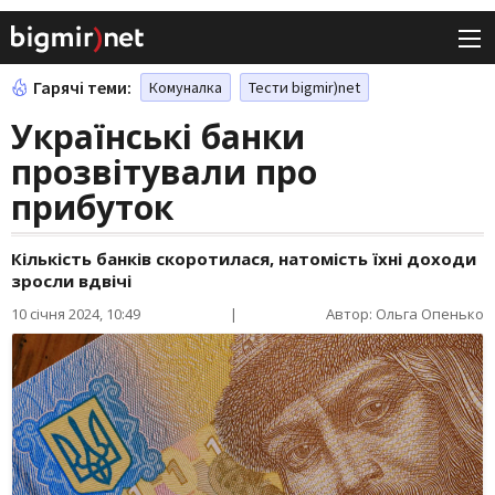
Гарячі теми:
Комуналка
Тести bigmir)net
Українські банки
прозвітували про
прибуток
Кількість банків скоротилася, натомість їхні доходи
зросли вдвічі
10 січня 2024, 10:49
|
Автор: Ольга Опенько