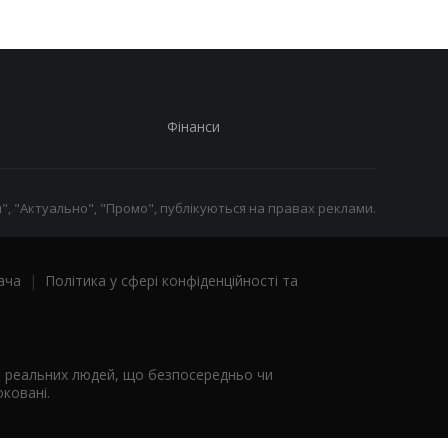
Фінанси
", "Актуально", "Промо", публікуються на правах реклами.
ача
|
Політика у сфері конфіденційності та
я реальних людей, що безпосередньо чи
ковані.