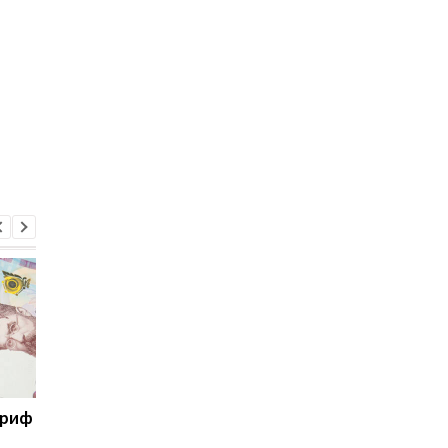
ариф
Світові запаси пального
Зупинка морського
майже вичерпані:
коридору може