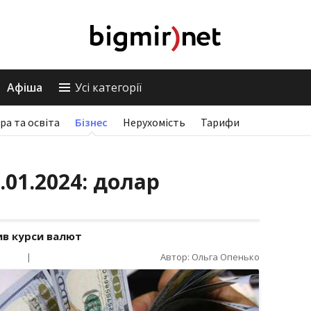
Афіша
Усі категорії
ра та освіта
Бізнес
Нерухомість
Тарифи
.01.2024: долар
ив курси валют
|
Автор: Ольга Опенько