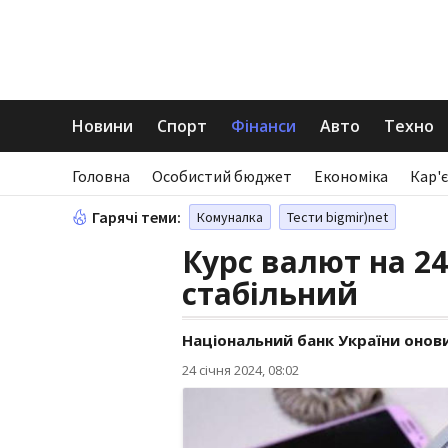
Новини
Спорт
Фінанси
Авто
Техно
Головна
Особистий бюджет
Економіка
Кар'є
Гарячі теми:
Комуналка
Тести bigmir)net
Курс валют на 24
стабільний
Національний банк України онов
24 січня 2024, 08:02