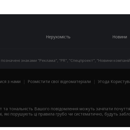
Нерухомість
Новини
 позначені знаками "Реклама", "PR", "Спецпроект", "Новини компаній
ися з нами
|
Розмістити свої відеоматеріали
|
Угода Користув
ст та тональність Вашого повідомлення можуть зачіпати почутт
і, які порушують ці правила грубо чи систематично, будуть забло