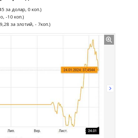
5 за долар, 0 коп.)
о, -10 коп.)
,28 за злотий, - 7коп.)