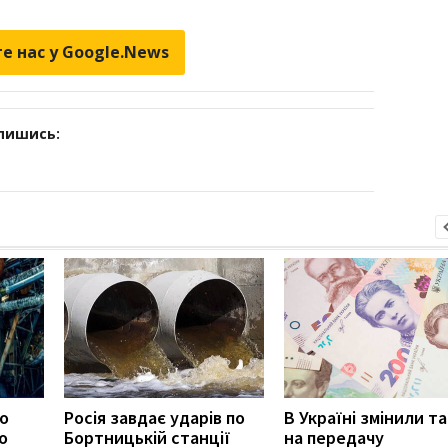
е нас у Google.News
дпишись:
ро
Росія завдає ударів по
В Україні змінили т
о
Бортницькій станції
на передачу