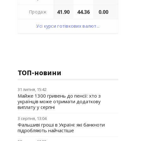
41.90
44.36
0.00
Продаж
Усі курси готівкових валют...
ТОП-новини
31 липня, 15:42
Майже 1300 гривень до пенсії: хто з
українців може отримати додаткову
виплату у серпні
3 серпня, 13:04
Фальшиві гроші в Україні: які банкноти
підробляють найчастіше