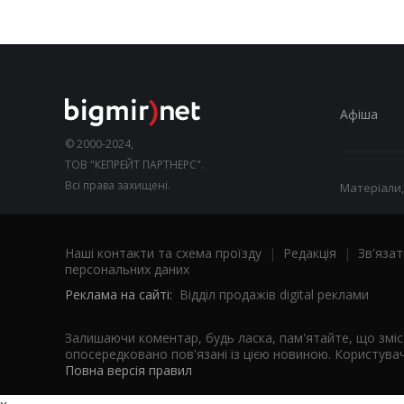
Афіша
© 2000-2024,
ТОВ "КЕПРЕЙТ ПАРТНЕРС".
Всі права захищені.
Матеріали,
Наші контакти та схема проїзду
|
Редакція
|
Зв'язат
персональних даних
Реклама на сайті:
Відділ продажів digital реклами
Залишаючи коментар, будь ласка, пам'ятайте, що змі
опосередковано пов'язані із цією новиною. Користувач
Повна версія правил