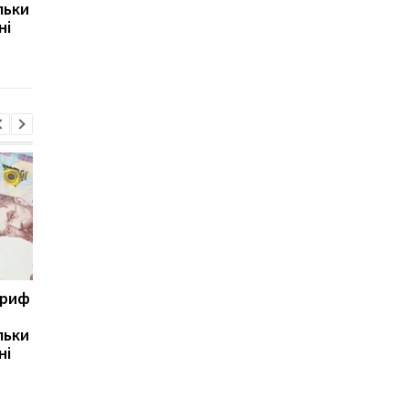
льки
експерт попередив про
призвести до
ні
ризики для України
скорочення
виробництва залізно
руди
ариф
Світові запаси пального
Зупинка морського
майже вичерпані:
коридору може
льки
експерт попередив про
призвести до
ні
ризики для України
скорочення
виробництва залізно
руди