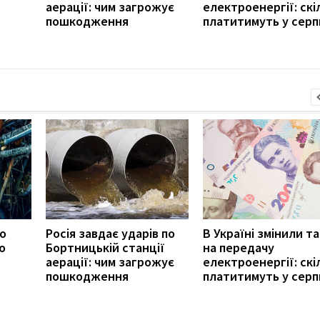
аерації: чим загрожує
електроенергії: скі
пошкодження
платитимуть у серп
ро
Росія завдає ударів по
В Україні змінили т
о
Бортницькій станції
на передачу
аерації: чим загрожує
електроенергії: скі
пошкодження
платитимуть у серп