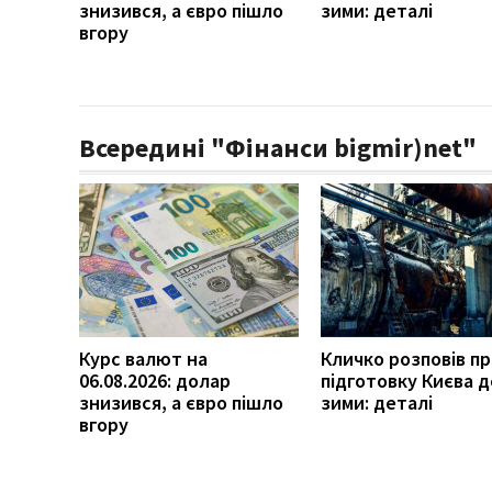
знизився, а євро пішло
зими: деталі
вгору
Всередині "Фінанси bigmir)net"
Курс валют на
Кличко розповів п
06.08.2026: долар
підготовку Києва д
знизився, а євро пішло
зими: деталі
вгору