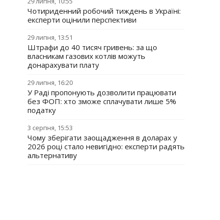
29 липня, 10:55
Чотириденний робочий тиждень в Україні:
експерти оцінили перспективи
29 липня, 13:51
Штрафи до 40 тисяч гривень: за що
власникам газових котлів можуть
донарахувати плату
29 липня, 16:20
У Раді пропонують дозволити працювати
без ФОП: хто зможе сплачувати лише 5%
податку
3 серпня, 15:53
Чому зберігати заощадження в доларах у
2026 році стало невигідно: експерти радять
альтернативу