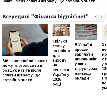
навіть після сплати штрафу: що потрібно знати
Всередині "Фінанси bigmir)net"
Скільки
В Україні
Хт
стажу
зросли
пе
потрібно
зарплати
м
для
чиновників:
от
виходу
Військовозобов’язаних
у яких
до
на
можуть оголосити в
структурах
13
пенсію в
розшук навіть після
найвищі
гр
Україні у
сплати штрафу: що
оклади
П
2026
потрібно знати
по
році
ум