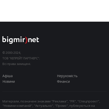
© 2000-2024,
ТОВ "КЕПРЕЙТ ПАРТНЕРС".
Всі права захищені.
Афіша
Нерухомість
Новини
Фінанси
Матеріали, позначені знаками "Реклама", "PR", "Спецпроект",
"Новини компаній", "Актуально", "Промо", публікуються на