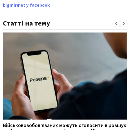
bigmir)net у facebook
Статті на тему
Військовозобов’язаних можуть оголосити в розшук