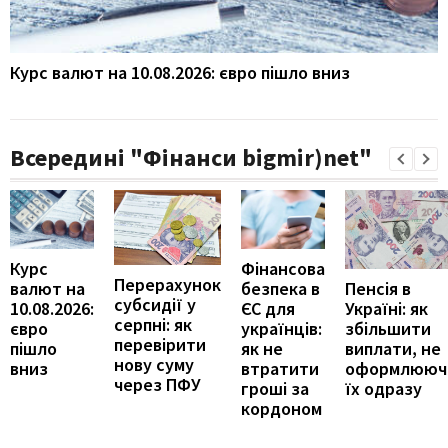
Курс валют на 10.08.2026: євро пішло вниз
Всередині "Фінанси bigmir)net"
Курс
Фінансова
Перерахунок
Пенсія в
валют на
безпека в
субсидії у
Україні: як
10.08.2026:
ЄС для
серпні: як
збільшити
євро
українців:
перевірити
виплати, не
пішло
як не
нову суму
оформлююч
вниз
втратити
через ПФУ
їх одразу
гроші за
кордоном