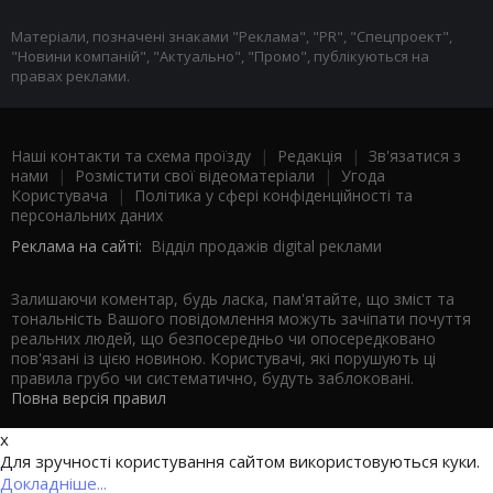
Матеріали, позначені знаками "Реклама", "PR", "Спецпроект",
"Новини компаній", "Актуально", "Промо", публікуються на
правах реклами.
Наші контакти та схема проїзду
|
Редакція
|
Зв'язатися з
нами
|
Розмістити свої відеоматеріали
|
Угода
Користувача
|
Політика у сфері конфіденційності та
персональних даних
Реклама на сайті:
Відділ продажів digital реклами
Залишаючи коментар, будь ласка, пам'ятайте, що зміст та
тональність Вашого повідомлення можуть зачіпати почуття
реальних людей, що безпосередньо чи опосередковано
пов'язані із цією новиною. Користувачі, які порушують ці
правила грубо чи систематично, будуть заблоковані.
Повна версія правил
x
Для зручності користування сайтом використовуються куки.
Докладніше...