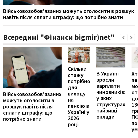
Військовозобов’язаних можуть оголосити в розшук
навіть після сплати штрафу: що потрібно знати
Всередині "Фінанси bigmir)net"
Скільки
В Україні
Хт
стажу
зросли
пе
потрібно
зарплати
м
для
чиновників:
от
виходу
Військовозобов’язаних
у яких
до
на
можуть оголосити в
структурах
13
пенсію в
розшук навіть після
найвищі
гр
Україні у
сплати штрафу: що
оклади
П
2026
потрібно знати
по
році
ум