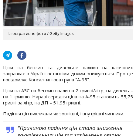
Ілюстративне фото / Getty Images
Ціни на бензин та дизельне паливо на ключових
заправках в Україні останніми днями знижуються. Про це
повідомляє Консалтингова група "А-95".
Ціни на АЗС на бензин впали на 2 гривні/літр, на дизель –
на 1 гривню. Наразі середня ціна на А-95 становить 55,75
гривні за літр, на ДП – 51,95 гривні.
Падіння цін викликали як зовнішні, і внутрішні чинники.
"Причиною падіння цін стало зниження
закупівельних цін та закінчення сезону