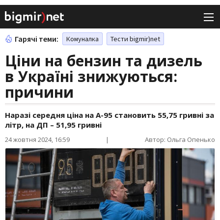
Гарячі теми:
Комуналка
Тести bigmir)net
Ціни на бензин та дизель
в Україні знижуються:
причини
Наразі середня ціна на А-95 становить 55,75 гривні за
літр, на ДП – 51,95 гривні
24 жовтня 2024, 16:59
|
Автор: Ольга Опенько