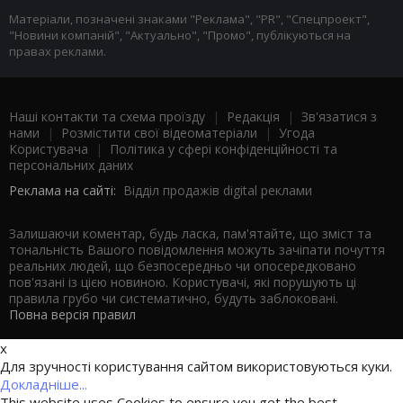
Матеріали, позначені знаками "Реклама", "PR", "Спецпроект",
"Новини компаній", "Актуально", "Промо", публікуються на
правах реклами.
Наші контакти та схема проїзду
|
Редакція
|
Зв'язатися з
нами
|
Розмістити свої відеоматеріали
|
Угода
Користувача
|
Політика у сфері конфіденційності та
персональних даних
Реклама на сайті:
Відділ продажів digital реклами
Залишаючи коментар, будь ласка, пам'ятайте, що зміст та
тональність Вашого повідомлення можуть зачіпати почуття
реальних людей, що безпосередньо чи опосередковано
пов'язані із цією новиною. Користувачі, які порушують ці
правила грубо чи систематично, будуть заблоковані.
Повна версія правил
x
Для зручності користування сайтом використовуються куки.
Докладніше...
This website uses Cookies to ensure you get the best