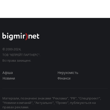
© 2000-2024,
ТОВ "КЕПРЕЙТ ПАРТНЕРС".
Всі права захищені.
Афіша
Нерухомість
Новини
Фінанси
Матеріали, позначені знаками "Реклама", "PR", "Спецпроект",
"Новини компаній", "Актуально", "Промо", публікуються на
правах реклами.