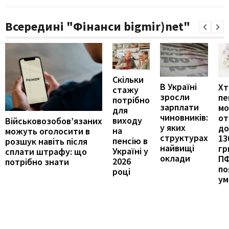
Всередині "Фінанси bigmir)net"
Скільки
В Україні
Хт
стажу
зросли
пе
потрібно
зарплати
м
для
чиновників:
от
виходу
Військовозобов’язаних
у яких
до
на
можуть оголосити в
структурах
13
пенсію в
розшук навіть після
найвищі
гр
Україні у
сплати штрафу: що
оклади
П
2026
потрібно знати
по
році
ум