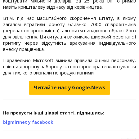
коштувати мільйони доларів. За 25 років він отримав
навіть кришталеву відзнаку від керівництва.
Втім, під час масштабного скорочення штату, в якому
загалом втратили роботу близько 7000 співробітників
(переважно програмістів), алгоритм випадково обрав і його
для звільнення. Ця ситуація викликала широкий резонанс і
критику через відсутність врахування індивідуального
внеску працівника.
Паралельно Microsoft змінила правила оцінки персоналу,
ввівши дворічну заборону на повторне працевлаштування
для тих, кого визнали непродуктивними.
Читайте нас у Google.News
Не пропусти інші цікаві статті, підпишись:
bigmir)net у facebook