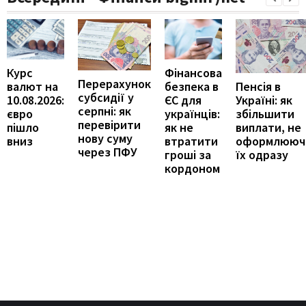
Курс
Фінансова
Перерахунок
Пенсія в
валют на
безпека в
субсидії у
Україні: як
10.08.2026:
ЄС для
серпні: як
збільшити
євро
українців:
перевірити
виплати, не
пішло
як не
нову суму
оформлююч
вниз
втратити
через ПФУ
їх одразу
гроші за
кордоном