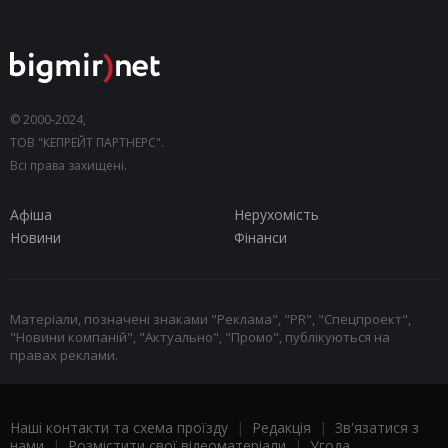
© 2000-2024,
ТОВ "КЕПРЕЙТ ПАРТНЕРС".
Всі права захищені.
Афіша
Нерухомість
Новини
Фінанси
Матеріали, позначені знаками "Реклама", "PR", "Спецпроект",
"Новини компаній", "Актуально", "Промо", публікуються на
правах реклами.
Наші контакти та схема проїзду
|
Редакція
|
Зв'язатися з
нами
|
Розмістити свої відеоматеріали
|
Угода