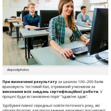
depositphotos
При визначенні результату
за шкалою 100–200 балів
враховують тестовий бал, отриманий учасником за
виконання всіх завдань сертифікаційної роботи.
У
процесі буде встановлено поріг "здав/не здав".
Здобувачі повної середньої освіти поточного року, які
обрали біологію для проходження державної підсумкової