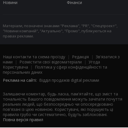
Новини
Фінанси
Матеріали, позначені знаками "Реклама", "PR", "Спецпроект",
"Новини компаній", "Актуально", "Промо", публікуються на
правах реклами.
Наші контакти та схема проїзду
|
Редакція
|
Зв'язатися з
нами
|
Розмістити свої відеоматеріали
|
Угода
Користувача
|
Політика у сфері конфіденційності та
персональних даних
Реклама на сайті:
Відділ продажів digital реклами
Залишаючи коментар, будь ласка, пам'ятайте, що зміст та
тональність Вашого повідомлення можуть зачіпати почуття
реальних людей, що безпосередньо чи опосередковано
пов'язані із цією новиною. Користувачі, які порушують ці
правила грубо чи систематично, будуть заблоковані.
Повна версія правил