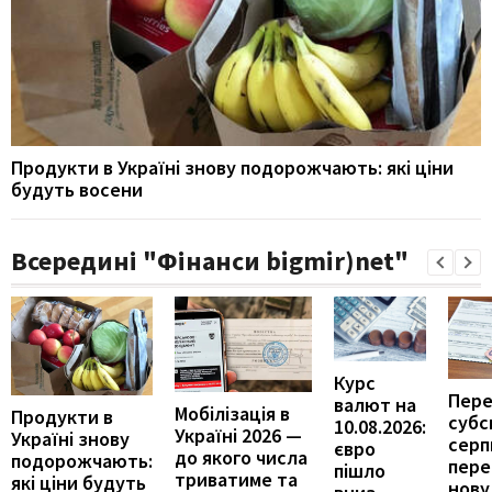
Продукти в Україні знову подорожчають: які ціни
будуть восени
Всередині "Фінанси bigmir)net"
Курс
Пере
валют на
Мобілізація в
Продукти в
субс
10.08.2026:
Україні 2026 —
Україні знову
серпн
євро
до якого числа
подорожчають:
пере
пішло
триватиме та
які ціни будуть
нову