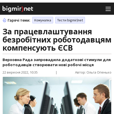
Гарячі теми:
Комуналка
Тести bigmir)net
За працевлаштування
безробітних роботодавцям
компенсують ЄСВ
Верховна Рада запровадила додаткові стимули для
роботодавців створювати нові робочі місця
22 вересня 2022, 10:35
|
Автор: Ольга Опенько