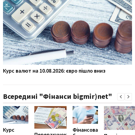
Курс валют на 10.08.2026: євро пішло вниз
Всередині "Фінанси bigmir)net"
Курс
Фінансова
Перерахунок