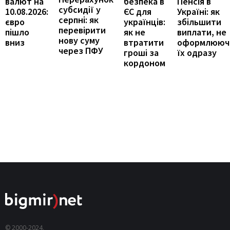
Пенсія в
валют на
безпека в
субсидії у
Україні: як
10.08.2026:
ЄС для
серпні: як
збільшити
євро
українців:
перевірити
виплати, не
пішло
як не
нову суму
оформлююч
вниз
втратити
через ПФУ
їх одразу
гроші за
кордоном
© 2000-2024,