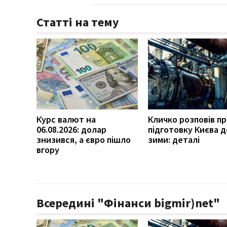
Статті на тему
Курс валют на
Кличко розповів п
06.08.2026: долар
підготовку Києва д
знизився, а євро пішло
зими: деталі
вгору
Всередині "Фінанси bigmir)net"