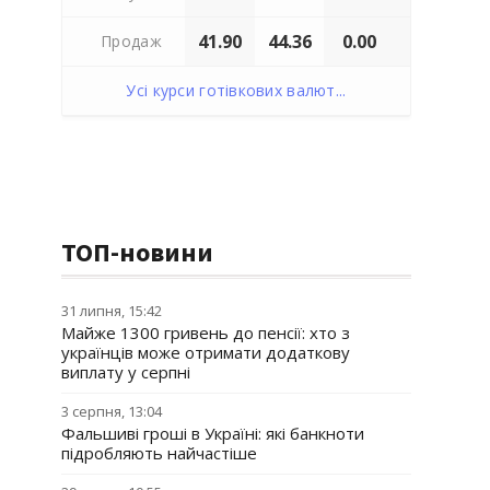
41.90
44.36
0.00
Продаж
Усі курси готівкових валют...
ТОП-новини
31 липня, 15:42
Майже 1300 гривень до пенсії: хто з
українців може отримати додаткову
виплату у серпні
3 серпня, 13:04
Фальшиві гроші в Україні: які банкноти
підробляють найчастіше