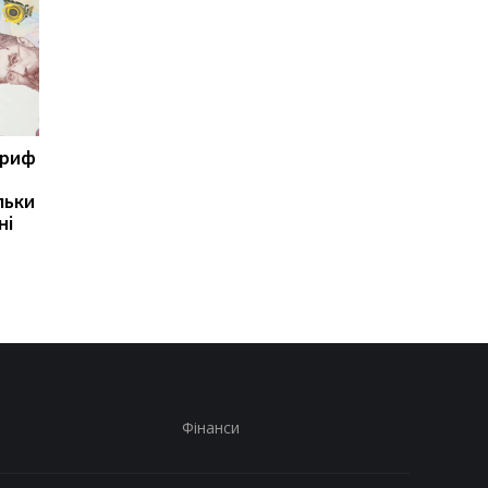
ариф
Світові запаси пального
Зупинка морського
майже вичерпані:
коридору може
льки
експерт попередив про
призвести до
ні
ризики для України
скорочення
виробництва залізно
руди
Фінанси