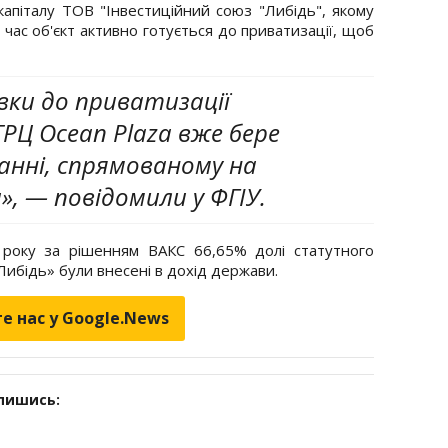
апіталу ТОВ "Інвестиційний союз "Либідь", якому
час об'єкт активно готується до приватизації, щоб
вки до приватизації
ТРЦ Ocean Plaza вже бере
анні, спрямованому на
», — повідомили у ФГІУ.
року за рішенням ВАКС 66,65% долі статутного
Либідь» були внесені в дохід держави.
е нас у Google.News
дпишись: