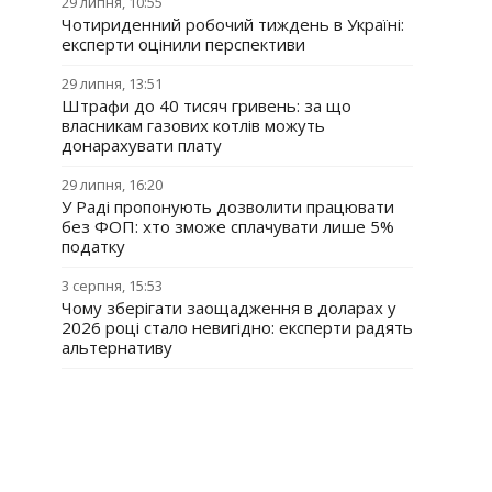
29 липня, 10:55
Чотириденний робочий тиждень в Україні:
експерти оцінили перспективи
29 липня, 13:51
Штрафи до 40 тисяч гривень: за що
власникам газових котлів можуть
донарахувати плату
29 липня, 16:20
У Раді пропонують дозволити працювати
без ФОП: хто зможе сплачувати лише 5%
податку
3 серпня, 15:53
Чому зберігати заощадження в доларах у
2026 році стало невигідно: експерти радять
альтернативу