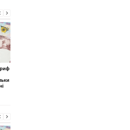
ариф
Світові запаси пального
Зупинка морського
майже вичерпані:
коридору може
льки
експерт попередив про
призвести до
ні
ризики для України
скорочення
виробництва залізно
руди