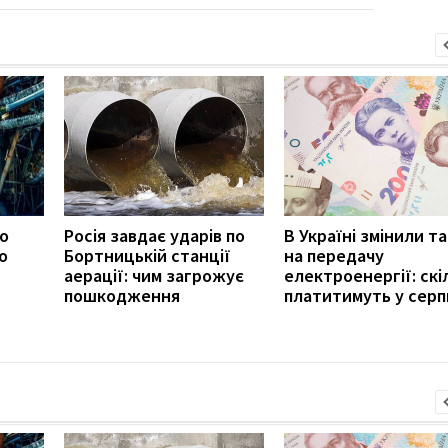
ро
Росія завдає ударів по
В Україні змінили т
о
Бортницькій станції
на передачу
аерації: чим загрожує
електроенергії: скі
пошкодження
платитимуть у серп