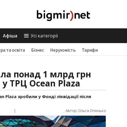
Афіша
Усі категорії
єра та освіта
Бізнес
Нерухомість
Тарифи
ла понад 1 млрд грн
 у ТРЦ Ocean Plaza
n Plaza зробили у Фонді ліквідації після
|
Автор: Ольга Опенько