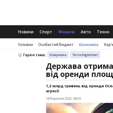
Новини
Спорт
Фінанси
Авто
Техно
Головна
Особистий бюджет
Економіка
Кар'
Гарячі теми:
Комуналка
Тести bigmir)net
Держава отрима
від оренди площ
1,2 млрд гривень від оренди Ocea
агресії
18 березня 2025, 08:33