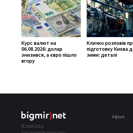
Курс валют на
Кличко розповів п
06.08.2026: долар
підготовку Києва д
знизився, а євро пішло
зими: деталі
вгору
Афіша
© 2000-2024,