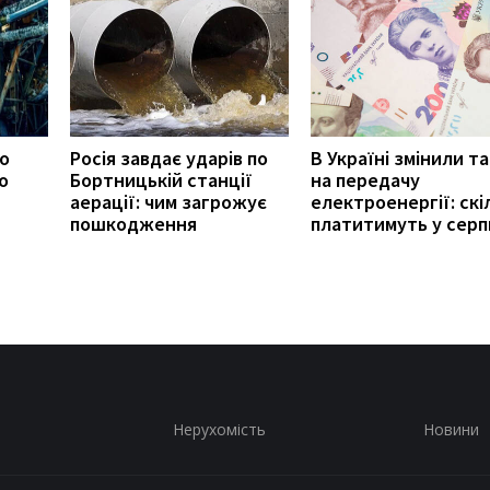
ро
Росія завдає ударів по
В Україні змінили т
о
Бортницькій станції
на передачу
аерації: чим загрожує
електроенергії: скі
пошкодження
платитимуть у серп
Нерухомість
Новини