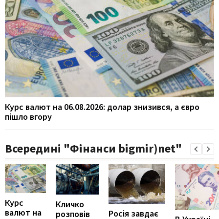
Курс валют на 06.08.2026: долар знизився, а євро
пішло вгору
Всередині "Фінанси bigmir)net"
Курс
Кличко
валют на
Росія завдає
розповів