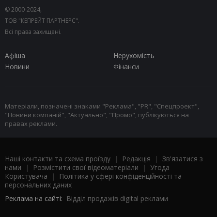
© 2000-2024,
ТОВ "КЕПРЕЙТ ПАРТНЕРС".
Всі права захищені.
Афіша
Нерухомість
Новини
Фінанси
Матеріали, позначені знаками "Реклама", "PR", "Спецпроект",
"Новини компаній", "Актуально", "Промо", публікуються на
правах реклами.
Наші контакти та схема проїзду
|
Редакція
|
Зв'язатися з
нами
|
Розмістити свої відеоматеріали
|
Угода
Користувача
|
Політика у сфері конфіденційності та
персональних даних
Реклама на сайті:
Відділ продажів digital реклами