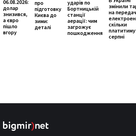
В Україні
06.08.2026:
ударів по
про
змінили т
долар
Бортницькій
підготовку
на переда
знизився,
станції
Києва до
електроене
а євро
аерації: чим
зими:
скільки
пішло
загрожує
деталі
платитиму
вгору
пошкодження
серпні