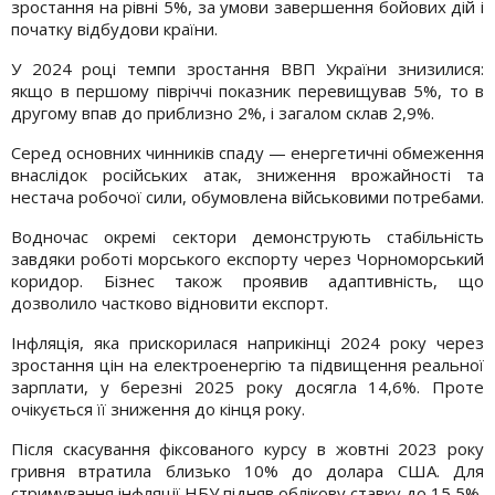
зростання на рівні 5%, за умови завершення бойових дій і
початку відбудови країни.
У 2024 році темпи зростання ВВП України знизилися:
якщо в першому півріччі показник перевищував 5%, то в
другому впав до приблизно 2%, і загалом склав 2,9%.
Серед основних чинників спаду — енергетичні обмеження
внаслідок російських атак, зниження врожайності та
нестача робочої сили, обумовлена військовими потребами.
Водночас окремі сектори демонструють стабільність
завдяки роботі морського експорту через Чорноморський
коридор. Бізнес також проявив адаптивність, що
дозволило частково відновити експорт.
Інфляція, яка прискорилася наприкінці 2024 року через
зростання цін на електроенергію та підвищення реальної
зарплати, у березні 2025 року досягла 14,6%. Проте
очікується її зниження до кінця року.
Після скасування фіксованого курсу в жовтні 2023 року
гривня втратила близько 10% до долара США. Для
стримування інфляції НБУ підняв облікову ставку до 15,5%.