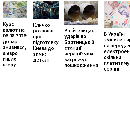
Курс
Кличко
валют на
Росія завдає
розповів
В Україні
06.08.2026:
ударів по
про
змінили т
долар
Бортницькій
підготовку
на переда
знизився,
станції
Києва до
електроене
а євро
аерації: чим
зими:
скільки
пішло
загрожує
деталі
платитиму
вгору
пошкодження
серпні