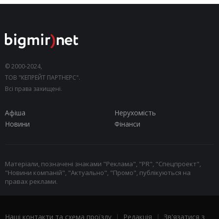
© 2000-2024,
ТОВ "КЕПРЕЙТ ПАРТНЕРС".
Всі права захищені.
Афіша
Нерухомість
Новини
Фінанси
Матеріали, позначені знаками "Реклама", "PR", "Спецпроект",
"Новини компаній", "Актуально", "Промо", публікуються на
правах реклами.
Наші контакти та схема проїзду
|
Редакція
|
Зв'язатися з