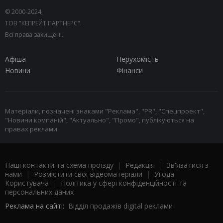
© 2000-2024,
ТОВ "КЕПРЕЙТ ПАРТНЕРС".
Всі права захищені.
Афіша
Нерухомість
Новини
Фінанси
Матеріали, позначені знаками "Реклама", "PR", "Спецпроект",
"Новини компаній", "Актуально", "Промо", публікуються на
правах реклами.
Наші контакти та схема проїзду
|
Редакція
|
Зв'язатися з
нами
|
Розмістити свої відеоматеріали
|
Угода
Користувача
|
Політика у сфері конфіденційності та
персональних даних
Реклама на сайті:
Відділ продажів digital реклами