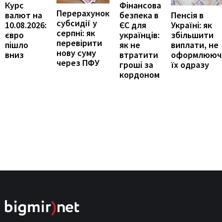
Курс
Фінансова
Перерахунок
Пенсія в
валют на
безпека в
субсидії у
Україні: як
10.08.2026:
ЄС для
серпні: як
збільшити
євро
українців:
перевірити
виплати, не
пішло
як не
нову суму
оформлююч
вниз
втратити
через ПФУ
їх одразу
гроші за
кордоном