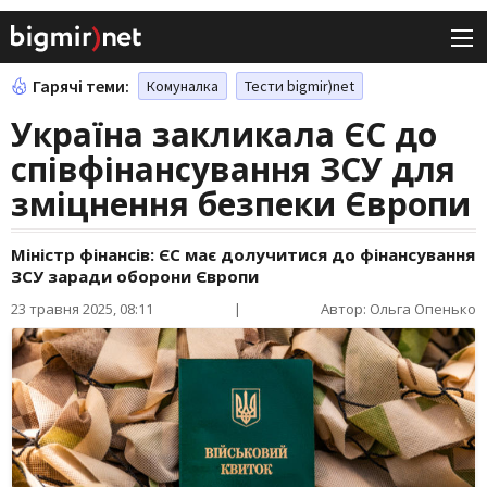
Гарячі теми:
Комуналка
Тести bigmir)net
Україна закликала ЄС до
співфінансування ЗСУ для
зміцнення безпеки Європи
Міністр фінансів: ЄС має долучитися до фінансування
ЗСУ заради оборони Європи
23 травня 2025, 08:11
|
Автор: Ольга Опенько