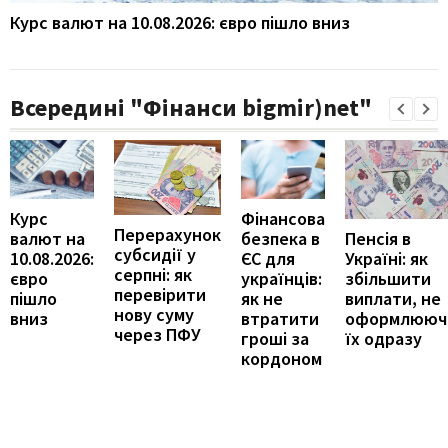
Курс валют на 10.08.2026: євро пішло вниз
Всередині "Фінанси bigmir)net"
Курс
Фінансова
Перерахунок
Пенсія в
валют на
безпека в
субсидії у
Україні: як
10.08.2026:
ЄС для
серпні: як
збільшити
євро
українців:
перевірити
виплати, не
пішло
як не
нову суму
оформлююч
вниз
втратити
через ПФУ
їх одразу
гроші за
кордоном