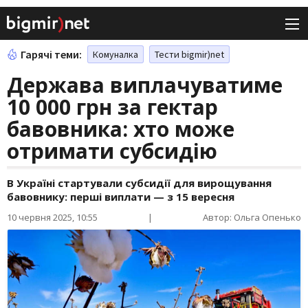
Гарячі теми:
Комуналка
Тести bigmir)net
Держава виплачуватиме
10 000 грн за гектар
бавовника: хто може
отримати субсидію
В Україні стартували субсидії для вирощування
бавовнику: перші виплати — з 15 вересня
10 червня 2025, 10:55
|
Автор: Ольга Опенько