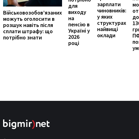
зарплати
м
для
чиновників:
от
виходу
Військовозобов’язаних
у яких
до
на
можуть оголосити в
структурах
13
пенсію в
розшук навіть після
найвищі
гр
Україні у
сплати штрафу: що
оклади
П
2026
потрібно знати
по
році
ум