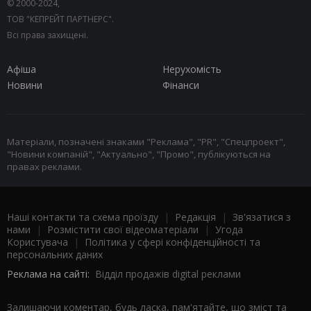
© 2000-2024,
ТОВ "КЕПРЕЙТ ПАРТНЕРС".
Всі права захищені.
Афіша
Нерухомість
Новини
Фінанси
Матеріали, позначені знаками "Реклама", "PR", "Спецпроект",
"Новини компаній", "Актуально", "Промо", публікуються на
правах реклами.
Наші контакти та схема проїзду
|
Редакція
|
Зв'язатися з
нами
|
Розмістити свої відеоматеріали
|
Угода
Користувача
|
Політика у сфері конфіденційності та
персональних даних
Реклама на сайті:
Відділ продажів digital реклами
Залишаючи коментар, будь ласка, пам'ятайте, що зміст та