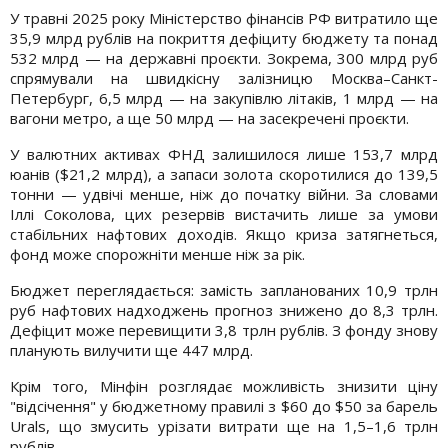
У травні 2025 року Міністерство фінансів РФ витратило ще
35,9 млрд рублів на покриття дефіциту бюджету та понад
532 млрд — на державні проєкти. Зокрема, 300 млрд руб
спрямували на швидкісну залізницю Москва–Санкт-
Петербург, 6,5 млрд — на закупівлю літаків, 1 млрд — на
вагони метро, а ще 50 млрд — на засекречені проєкти.
У валютних активах ФНД залишилося лише 153,7 млрд
юанів ($21,2 млрд), а запаси золота скоротилися до 139,5
тонни — удвічі менше, ніж до початку війни. За словами
Іллі Соколова, цих резервів вистачить лише за умови
стабільних нафтових доходів. Якщо криза затягнеться,
фонд може спорожніти менше ніж за рік.
Бюджет переглядається: замість запланованих 10,9 трлн
руб нафтових надходжень прогноз знижено до 8,3 трлн.
Дефіцит може перевищити 3,8 трлн рублів. З фонду знову
планують вилучити ще 447 млрд.
Крім того, Мінфін розглядає можливість знизити ціну
"відсічення" у бюджетному правилі з $60 до $50 за барель
Urals, що змусить урізати витрати ще на 1,5–1,6 трлн
рублів.