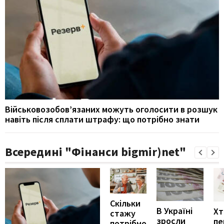
Військовозобов’язаних можуть оголосити в розшук
навіть після сплати штрафу: що потрібно знати
Всередині "Фінанси bigmir)net"
Скільки
В Україні
Хт
стажу
зросли
пе
потрібно