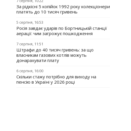
7 серпня, 10:22
За рідкісні 5 копійок 1992 року колекціонери
платять до 10 тисяч гривень
5 серпня, 16:53
Росія завдає ударів по Бортницькій станції
аерації: чим загрожує пошкодження
7 серпня, 11:51
Штрафи до 40 тисяч гривень: за що
власникам газових котлів можуть
донарахувати плату
6 серпня, 16:00
Скільки стажу потрібно для виходу на
пенсію в Україні у 2026 році