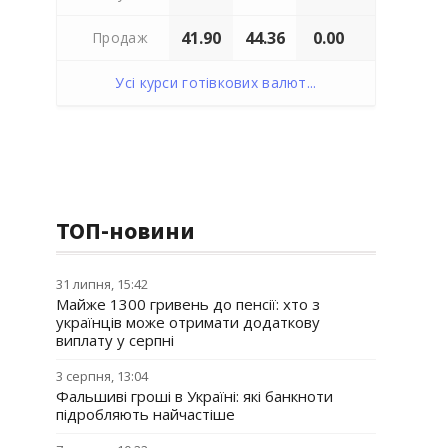
41.90
44.36
0.00
Продаж
Усі курси готівкових валют...
ТОП-новини
31 липня, 15:42
Майже 1300 гривень до пенсії: хто з
українців може отримати додаткову
виплату у серпні
3 серпня, 13:04
Фальшиві гроші в Україні: які банкноти
підробляють найчастіше