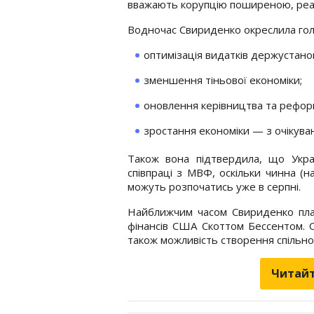
вважають корупцію поширеною, реал
Водночас Свириденко окреслила гол
оптимізація видатків держустано
зменшення тіньової економіки;
оновлення керівництва та рефор
зростання економіки — з очікува
Також вона підтвердила, що Укра
співпраці з МВФ, оскільки чинна (
можуть розпочатись уже в серпні.
Найближчим часом Свириденко план
фінансів США Скоттом Бессентом. 
також можливість створення спільн
Читайт