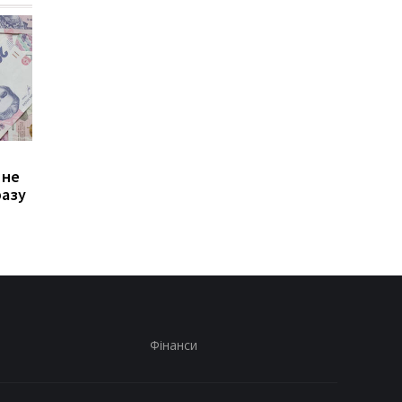
Зростання цін на
Виплата 3100 грн до
 не
транспорт у Києві: кому
Дня Незалежності: 
разу
стало невигідно їздити
потрібно подати зая
на роботу
до ПФУ
Фінанси