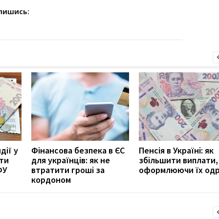
дпишись:
дії у
Фінансова безпека в ЄС
Пенсія в Україні: як
ити
для українців: як не
збільшити виплати,
ФУ
втратити гроші за
оформлюючи їх од
кордоном