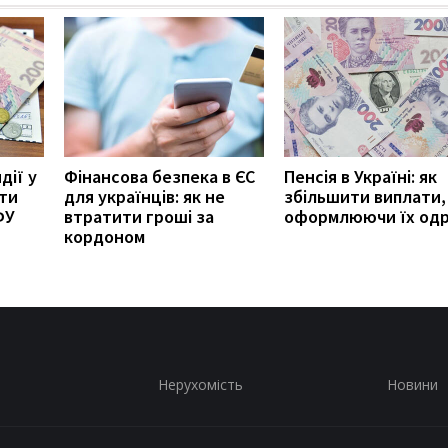
дії у
Фінансова безпека в ЄС
Пенсія в Україні: як
ити
для українців: як не
збільшити виплати,
ФУ
втратити гроші за
оформлюючи їх од
кордоном
Нерухомість
Новини