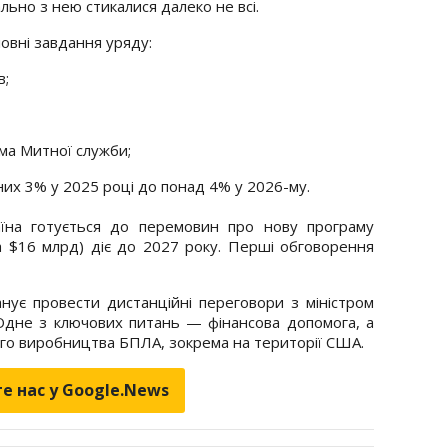
ьно з нею стикалися далеко не всі.
овні завдання уряду:
в;
ма Митної служби;
них 3% у 2025 році до понад 4% у 2026-му.
їна готується до перемовин про нову програму
на $16 млрд) діє до 2027 року. Перші обговорення
ує провести дистанційні переговори з міністром
Одне з ключових питань — фінансова допомога, а
ого виробництва БПЛА, зокрема на території США.
е нас у Google.News