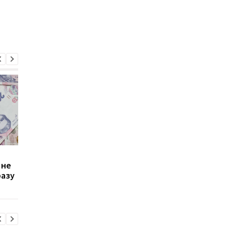
Зростання цін на
Виплата 3100 грн до
 не
транспорт у Києві: кому
Дня Незалежності: 
разу
стало невигідно їздити
потрібно подати зая
на роботу
до ПФУ