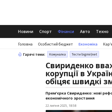
Новини
Спорт
Фінанси
Авто
Техно
Головна
Особистий бюджет
Економіка
Кар'
Гарячі теми:
Комуналка
Тести bigmir)net
Свириденко вва
корупції в Украї
обіцяє швидкі з
Прем'єрка Свириденко: нові реф
економічного зростання
22 липня 2025, 18:58