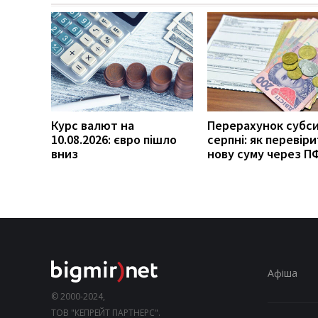
Курс валют на
Перерахунок субси
10.08.2026: євро пішло
серпні: як перевір
вниз
нову суму через П
Афіша
© 2000-2024,
ТОВ "КЕПРЕЙТ ПАРТНЕРС".