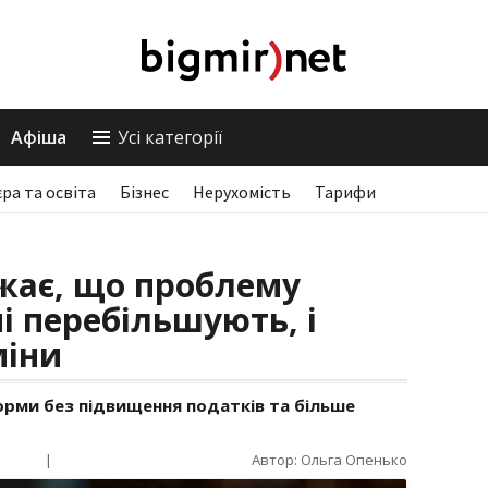
Афіша
Усі категорії
єра та освіта
Бізнес
Нерухомість
Тарифи
жає, що проблему
ні перебільшують, і
міни
орми без підвищення податків та більше
|
Автор: Ольга Опенько