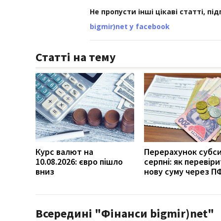
Не пропусти інші цікаві статті, пі
bigmir)net у facebook
Статті на тему
Курс валют на
Перерахунок субси
10.08.2026: євро пішло
серпні: як перевір
вниз
нову суму через П
Всередині "Фінанси bigmir)net"