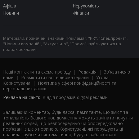
Афіша
Нерухомість
Новини
Фінанси
Матеріали, позначені знаками "Реклама", "PR", "Спецпроект",
"Новини компаній", "Актуально", "Промо", публікуються на
правах реклами.
Наші контакти та схема проїзду
|
Редакція
|
Зв'язатися з
нами
|
Розмістити свої відеоматеріали
|
Угода
Користувача
|
Політика у сфері конфіденційності та
персональних даних
Реклама на сайті:
Відділ продажів digital реклами
Залишаючи коментар, будь ласка, пам'ятайте, що зміст та
тональність Вашого повідомлення можуть зачіпати почуття
реальних людей, що безпосередньо чи опосередковано
пов'язані із цією новиною. Користувачі, які порушують ці
правила грубо чи систематично, будуть заблоковані.