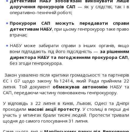
Детективи НАБУ зобов’язані виконувати лише
доручення прокурорів САП
— як у слідстві, так і в
оперативно-технічній роботі;
Прокурори САП можуть передавати справи
детективам НАБУ
, при цьому генпрокурор таке право
втрачає;
НАБУ може забирати справи з інших органів, якщо
вони підпадають під його підслідність —
за рішенням
директора НАБУ та погодженням прокурора САП
,
без згоди генпрокурора.
Закон ухвалено після критики громадськості та партнерів
ЄС і G7 щодо закону №12414, який Рада прийняла 22
липня. Той документ
обмежував автономію
НАБУ та
САП, передаючи частину повноважень генпрокурору.
У відповідь з 22 липня в Києві, Львові, Одесі та Дніпрі
проходили
масові акції протесту
. У столиці в перші дні
участь у мітингах брали тисячі людей. Протести тривали
щодня до самого голосування 31 липня.
Саме цього дня у
Маріїнському парку під Верховною