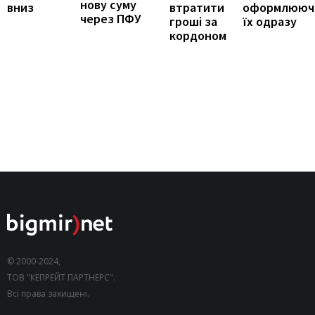
нову суму
оформлююч
вниз
втратити
через ПФУ
їх одразу
гроші за
кордоном
© 2000-2024,
ТОВ "КЕПРЕЙТ ПАРТНЕРС".
Всі права захищені.