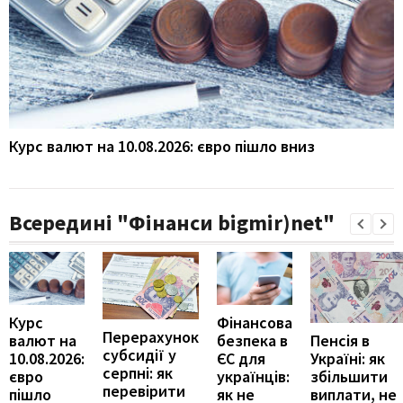
Курс валют на 10.08.2026: євро пішло вниз
Всередині "Фінанси bigmir)net"
Курс
Фінансова
Перерахунок
Пенсія в
валют на
безпека в
субсидії у
Україні: як
10.08.2026:
ЄС для
серпні: як
збільшити
євро
українців:
перевірити
виплати, не
пішло
як не