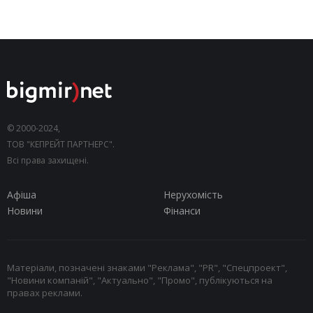
© 2000-2024,
ТОВ "КЕПРЕЙТ ПАРТНЕРС".
Всі права захищені.
Афіша
Нерухомість
Новини
Фінанси
Матеріали, позначені знаками "Реклама", "PR", "Спецпроект",
"Новини компаній", "Актуально", "Промо", публікуються на
правах реклами.