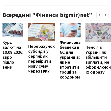
Всередині "Фінанси bigmir)net"
Курс
Фінансова
Перерахунок
Пенсія в
валют на
безпека в
субсидії у
Україні: як
10.08.2026:
ЄС для
серпні: як
збільшити
євро
українців:
перевірити
виплати, не
пішло
як не
нову суму
оформлююч
вниз
втратити
через ПФУ
їх одразу
гроші за
кордоном