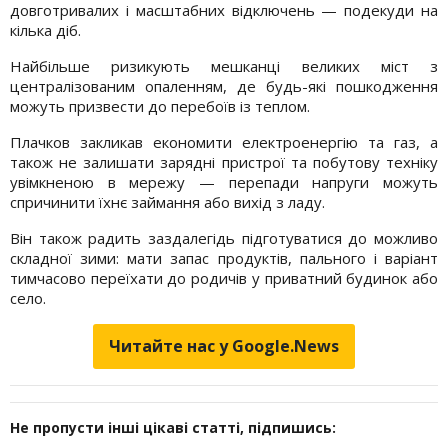
довготривалих і масштабних відключень — подекуди на
кілька діб.
Найбільше ризикують мешканці великих міст з
централізованим опаленням, де будь-які пошкодження
можуть призвести до перебоїв із теплом.
Плачков закликав економити електроенергію та газ, а
також не залишати зарядні пристрої та побутову техніку
увімкненою в мережу — перепади напруги можуть
спричинити їхнє займання або вихід з ладу.
Він також радить заздалегідь підготуватися до можливо
складної зими: мати запас продуктів, пального і варіант
тимчасово переїхати до родичів у приватний будинок або
село.
Читайте нас у Google.News
Не пропусти інші цікаві статті, підпишись: