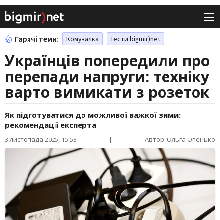
Гарячі теми:
Комуналка
Тести bigmir)net
Українців попередили про
перепади напруги: техніку
варто вимикати з розеток
Як підготуватися до можливої важкої зими:
рекомендації експерта
3 листопада 2025, 15:53
|
Автор: Ольга Опенько