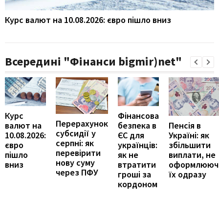
Курс валют на 10.08.2026: євро пішло вниз
Всередині "Фінанси bigmir)net"
Курс
Фінансова
Перерахунок
Пенсія в
валют на
безпека в
субсидії у
Україні: як
10.08.2026:
ЄС для
серпні: як
збільшити
євро
українців:
перевірити
виплати, не
пішло
як не
нову суму
оформлююч
вниз
втратити
через ПФУ
їх одразу
гроші за
кордоном