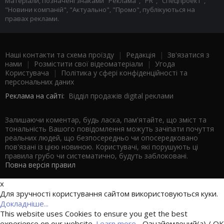
Матеріали, позначені знаками "Реклама", "PR", "Спецпроект",
"Новини компаній", "Актуально", "Промо", публікуються на
правах реклами.
Наші контакти та схема проїзду
|
Редакція
|
Зв'язатися з
нами
|
Розмістити свої відеоматеріали
|
Угода
Користувача
|
Політика у сфері конфіденційності та
персональних даних
Реклама на сайті:
Відділ продажів digital реклами
Залишаючи коментар, будь ласка, пам'ятайте, що зміст та
тональність Вашого повідомлення можуть зачіпати почуття
реальних людей, що безпосередньо чи опосередковано
пов'язані із цією новиною. Користувачі, які порушують ці
правила грубо чи систематично, будуть заблоковані.
Повна версія правил
x
Для зручності користування сайтом використовуються куки.
Докладніше...
This website uses Cookies to ensure you get the best
experience on our website.
Learn more...
Ознайомлений(а) / OK