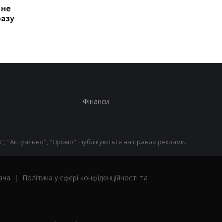
 не
транспорт у Києві: кому
Дня Незалежності: 
разу
стало невигідно їздити
потрібно подати зая
на роботу
до ПФУ
Фінанси
", "Актуально", "Промо", публікуються на правах реклами.
ача
|
Політика у сфері конфіденційності та