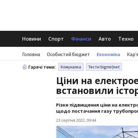
Новини
Спорт
Фінанси
Авто
Техно
Головна
Особистий бюджет
Економіка
Кар'
Гарячі теми:
Комуналка
Тести bigmir)net
Ціни на електрое
встановили істо
Різке підвищення ціни на елект
щодо постачання газу трубопров
23 серпня 2022, 09:44