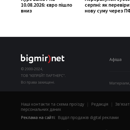
10.08.2026: євро пішло
серпні: як перевір
вниз
нову суму через П
Афіша
© 2000-2024,
ТОВ "КЕПРЕЙТ ПАРТНЕРС".
Всі права захищені.
Матеріали,
Наші контакти та схема проїзду
|
Редакція
|
Зв'язат
персональних даних
Реклама на сайті:
Відділ продажів digital реклами