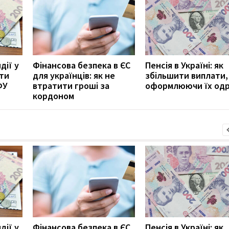
дії у
Фінансова безпека в ЄС
Пенсія в Україні: як
ити
для українців: як не
збільшити виплати,
ФУ
втратити гроші за
оформлюючи їх од
кордоном
дії у
Фінансова безпека в ЄС
Пенсія в Україні: як