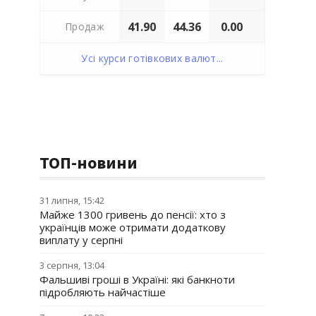
41.90
44.36
0.00
Продаж
Усі курси готівкових валют...
ТОП-новини
31 липня, 15:42
Майже 1300 гривень до пенсії: хто з
українців може отримати додаткову
виплату у серпні
3 серпня, 13:04
Фальшиві гроші в Україні: які банкноти
підробляють найчастіше