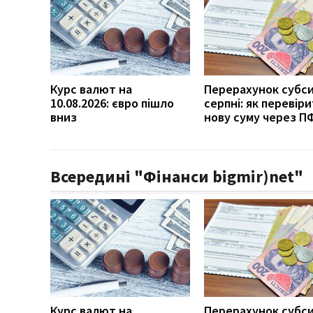
Курс валют на
Перерахунок субси
10.08.2026: євро пішло
серпні: як перевір
вниз
нову суму через П
Всередині "Фінанси bigmir)net"
Курс валют на
Перерахунок субси