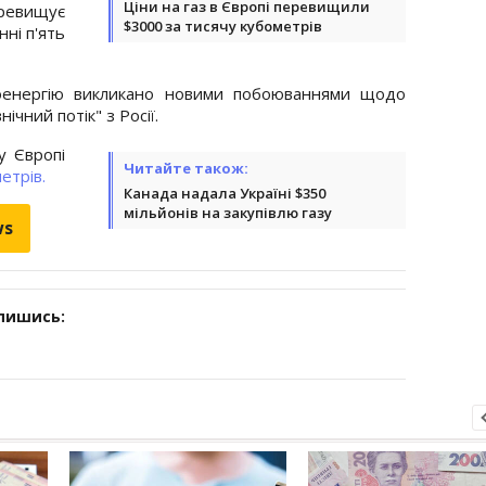
Ціни на газ в Європі перевищили
еревищує
$3000 за тисячу кубометрів
ні п'ять
роенергію викликано новими побоюваннями щодо
чний потік" з Росії.
у Європі
Читайте також:
етрів.
Канада надала Україні $350
мільйонів на закупівлю газу
ws
дпишись: