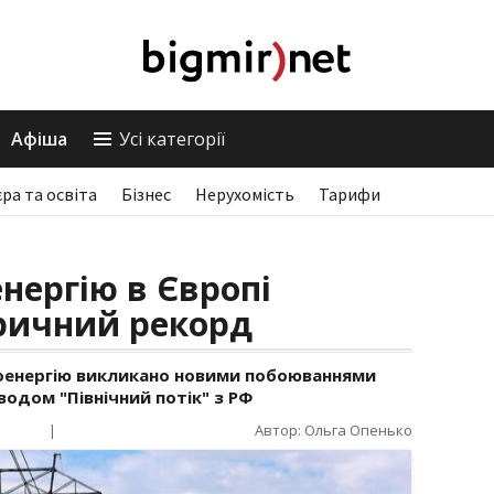
Афіша
Усі категорії
єра та освіта
Бізнес
Нерухомість
Тарифи
нергію в Європі
ричний рекорд
роенергію викликано новими побоюваннями
одом "Північний потік" з РФ
|
Автор: Ольга Опенько