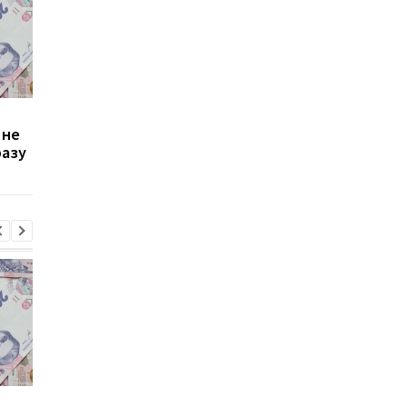
Зростання цін на
Виплата 3100 грн до
 не
транспорт у Києві: кому
Дня Незалежності: 
разу
стало невигідно їздити
потрібно подати зая
на роботу
до ПФУ
Зростання цін на
Виплата 3100 грн до