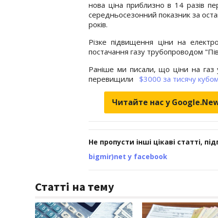
нова ціна приблизно в 14 разів п
середньосезонний показник за остан
років.
Різке підвищення ціни на елект
постачання газу трубопроводом "Півні
Раніше ми писали, що ціни на газ 
перевищили
$3000 за тисячу кубом
Читайте нас у Google.Ne
Не пропусти інші цікаві статті, пі
bigmir)net у facebook
Статті на тему