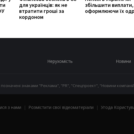
ити
для українців: як не
збільшити виплати,
ФУ
втратити гроші за
оформлюючи їх од
кордоном
Нерухомість
Новини
 позначені знаками "Реклама", "PR", "Спецпроект", "Новини компаній
ися з нами
|
Розмістити свої відеоматеріали
|
Угода Користув