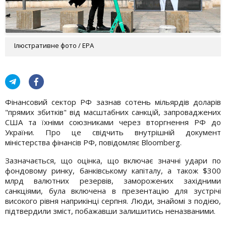
Ілюстративне фото / EPA
Фінансовий сектор РФ зазнав сотень мільярдів доларів
"прямих збитків" від масштабних санкцій, запроваджених
США та їхніми союзниками через вторгнення РФ до
України. Про це свідчить внутрішній документ
міністерства фінансів РФ, повідомляє Bloomberg.
Зазначається, що оцінка, що включає значні удари по
фондовому ринку, банківському капіталу, а також $300
млрд валютних резервів, заморожених західними
санкціями, була включена в презентацію для зустрічі
високого рівня наприкінці серпня. Люди, знайомі з подією,
підтвердили зміст, побажавши залишитись неназваними.