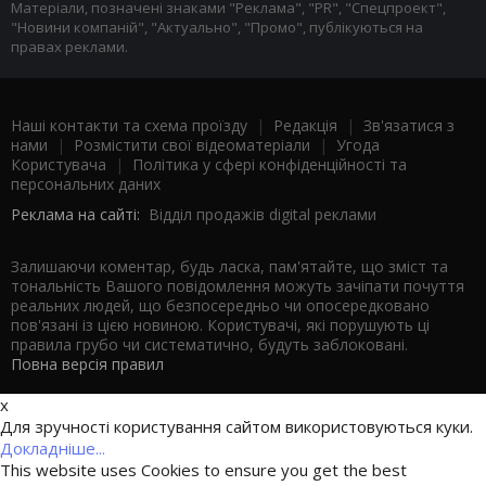
Матеріали, позначені знаками "Реклама", "PR", "Спецпроект",
"Новини компаній", "Актуально", "Промо", публікуються на
правах реклами.
Наші контакти та схема проїзду
|
Редакція
|
Зв'язатися з
нами
|
Розмістити свої відеоматеріали
|
Угода
Користувача
|
Політика у сфері конфіденційності та
персональних даних
Реклама на сайті:
Відділ продажів digital реклами
Залишаючи коментар, будь ласка, пам'ятайте, що зміст та
тональність Вашого повідомлення можуть зачіпати почуття
реальних людей, що безпосередньо чи опосередковано
пов'язані із цією новиною. Користувачі, які порушують ці
правила грубо чи систематично, будуть заблоковані.
Повна версія правил
x
Для зручності користування сайтом використовуються куки.
Докладніше...
This website uses Cookies to ensure you get the best