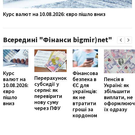
Курс валют на 10.08.2026: євро пішло вниз
Всередині "Фінанси bigmir)net"
Курс
Фінансова
Перерахунок
Пенсія в
валют на
безпека в
субсидії у
Україні: як
10.08.2026:
ЄС для
серпні: як
збільшити
євро
українців:
перевірити
виплати, не
пішло
як не
нову суму
оформлююч
вниз
втратити
через ПФУ
їх одразу
гроші за
кордоном