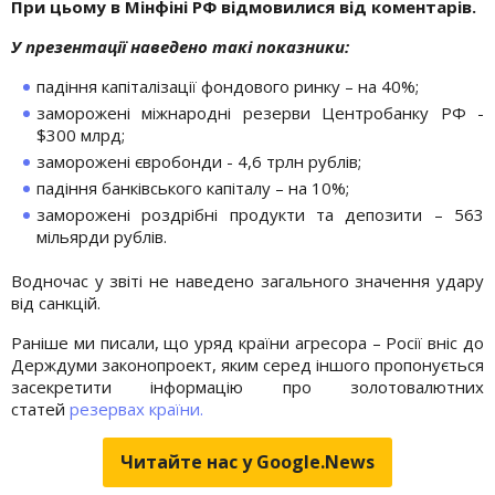
При цьому в Мінфіні РФ відмовилися від коментарів.
У презентації наведено такі показники:
падіння капіталізації фондового ринку – на 40%;
заморожені міжнародні резерви Центробанку РФ -
$300 млрд;
заморожені євробонди - 4,6 трлн рублів;
падіння банківського капіталу – на 10%;
заморожені роздрібні продукти та депозити – 563
мільярди рублів.
Водночас у звіті не наведено загального значення удару
від санкцій.
Раніше ми писали, що уряд країни агресора – Росії вніс до
Держдуми законопроект, яким серед іншого пропонується
засекретити інформацію про золотовалютних
статей
резервах країни.
Читайте нас у Google.News