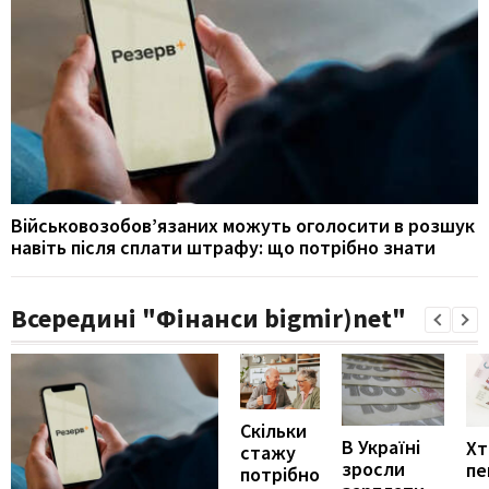
Військовозобов’язаних можуть оголосити в розшук
навіть після сплати штрафу: що потрібно знати
Всередині "Фінанси bigmir)net"
Скільки
В Україні
Хт
стажу
зросли
пе
потрібно