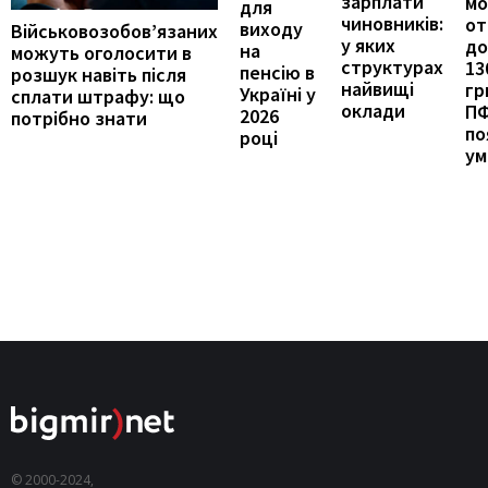
зарплати
м
для
чиновників:
от
виходу
Військовозобов’язаних
у яких
до
на
можуть оголосити в
структурах
13
пенсію в
розшук навіть після
найвищі
гр
Україні у
сплати штрафу: що
оклади
П
2026
потрібно знати
по
році
ум
© 2000-2024,