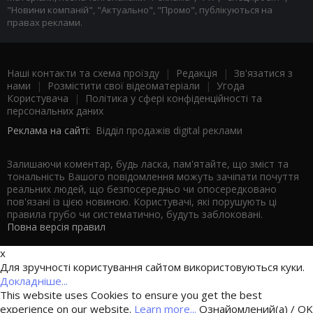
"Новини компаній", "Актуально", "Промо", публікуються на
правах реклами.
Наші контакти та схема проїзду
|
Редакція
|
Зв'язатися з
нами
|
Розмістити свої відеоматеріали
|
Угода
Користувача
|
Політика у сфері конфіденційності та
персональних даних
Реклама на сайті:
Відділ продажів digital реклами
Залишаючи коментар, будь ласка, пам'ятайте, що зміст та
тональність Вашого повідомлення можуть зачіпати почуття
реальних людей, що безпосередньо чи опосередковано
пов'язані із цією новиною. Користувачі, які порушують ці
правила грубо чи систематично, будуть заблоковані.
Повна версія правил
x
Для зручності користування сайтом використовуються куки.
Докладніше...
This website uses Cookies to ensure you get the best
experience on our website.
Learn more...
Ознайомлений(а) / OK