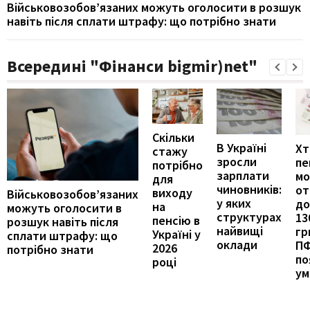
Військовозобов’язаних можуть оголосити в розшук
навіть після сплати штрафу: що потрібно знати
Всередині "Фінанси bigmir)net"
Скільки
В Україні
Хт
стажу
зросли
пе
потрібно
зарплати
м
для
чиновників:
от
виходу
Військовозобов’язаних
у яких
до
на
можуть оголосити в
структурах
13
пенсію в
розшук навіть після
найвищі
гр
Україні у
сплати штрафу: що
оклади
П
2026
потрібно знати
по
році
ум