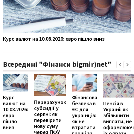
Курс валют на 10.08.2026: євро пішло вниз
Всередині "Фінанси bigmir)net"
Курс
Фінансова
Перерахунок
Пенсія в
валют на
безпека в
субсидії у
Україні: як
10.08.2026:
ЄС для
серпні: як
збільшити
євро
українців:
перевірити
виплати, не
пішло
як не
нову суму
оформлююч
вниз
втратити
через ПФУ
їх одразу
гроші за