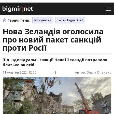
Гарячі теми:
Комуналка
Тести bigmir)net
Нова Зеландія оголосила
про новий пакет санкцій
проти Росії
Під індивідуальні санкції Нової Зеландії потрапило
близько 80 осіб
11 жовтня 2022, 12:56
|
Автор: Ольга Опенько