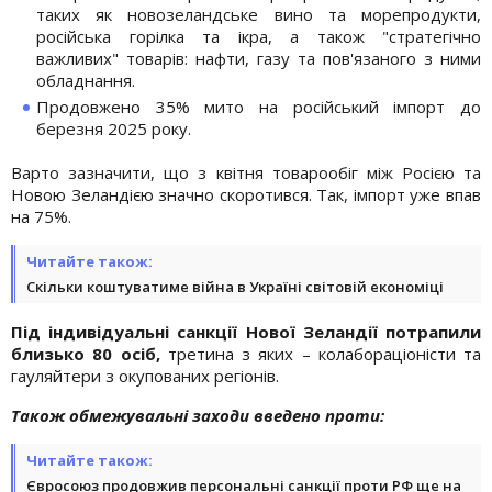
таких як новозеландське вино та морепродукти,
російська горілка та ікра, а також "стратегічно
важливих" товарів: нафти, газу та пов'язаного з ними
обладнання.
Продовжено 35% мито на російський імпорт до
березня 2025 року.
Варто зазначити, що з квітня товарообіг між Росією та
Новою Зеландією значно скоротився. Так, імпорт уже впав
на 75%.
Читайте також:
Скільки коштуватиме війна в Україні світовій економіці
Під індивідуальні санкції Нової Зеландії потрапили
близько 80 осіб,
третина з яких – колабораціоністи та
гауляйтери з окупованих регіонів.
Також обмежувальні заходи введено проти:
Читайте також:
Євросоюз продовжив персональні санкції проти РФ ще на