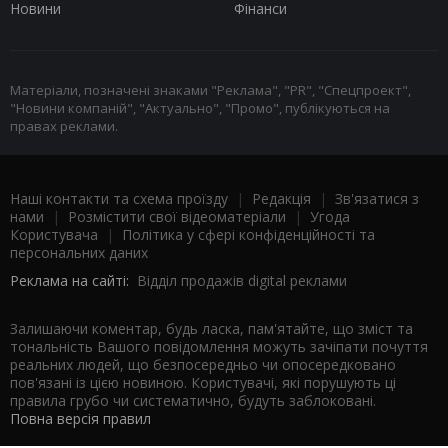
Новини
Фінанси
Матеріали, позначені знаками "Реклама", "PR", "Спецпроект",
"Новини компаній", "Актуально", "Промо", публікуються на
правах реклами.
Наші контакти та схема проїзду
|
Редакція
|
Зв'язатися з
нами
|
Розмістити свої відеоматеріали
|
Угода
Користувача
|
Політика у сфері конфіденційності та
персональних даних
Реклама на сайті:
Відділ продажів digital реклами
Залишаючи коментар, будь ласка, пам'ятайте, що зміст та
тональність Вашого повідомлення можуть зачіпати почуття
реальних людей, що безпосередньо чи опосередковано
пов'язані із цією новиною. Користувачі, які порушують ці
правила грубо чи систематично, будуть заблоковані.
Повна версія правил