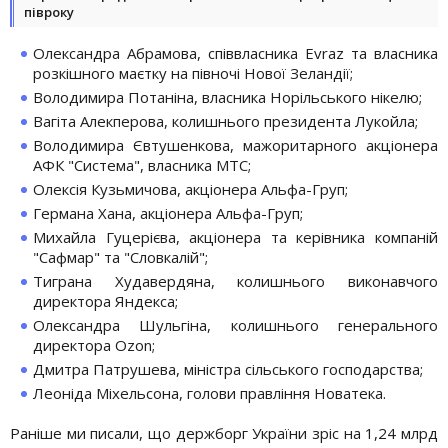
півроку
Олександра Абрамова, співвласника Evraz та власника
розкішного маєтку на півночі Нової Зеландії;
Володимира Потаніна, власника Норільського нікелю;
Вагіта Алекперова, колишнього президента Лукойла;
Володимира Євтушенкова, мажоритарного акціонера
АФК "Система", власника МТС;
Олексія Кузьмичова, акціонера Альфа-Груп;
Германа Хана, акціонера Альфа-Груп;
Михайла Гуцерієва, акціонера та керівника компаній
"Сафмар" та "Словкалій";
Тиграна Худавердяна, колишнього виконавчого
директора Яндекса;
Олександра Шульгіна, колишнього генерального
директора Ozon;
Дмитра Патрушева, міністра сільського господарства;
Леоніда Міхельсона, голови правління Новатека.
Раніше ми писали, що держборг України зріс на 1,24 млрд