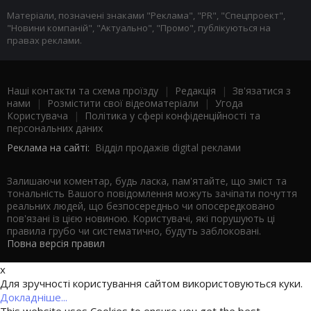
Матеріали, позначені знаками "Реклама", "PR", "Спецпроект",
"Новини компаній", "Актуально", "Промо", публікуються на
правах реклами.
Наші контакти та схема проїзду
|
Редакція
|
Зв'язатися з
нами
|
Розмістити свої відеоматеріали
|
Угода
Користувача
|
Політика у сфері конфіденційності та
персональних даних
Реклама на сайті:
Відділ продажів digital реклами
Залишаючи коментар, будь ласка, пам'ятайте, що зміст та
тональність Вашого повідомлення можуть зачіпати почуття
реальних людей, що безпосередньо чи опосередковано
пов'язані із цією новиною. Користувачі, які порушують ці
правила грубо чи систематично, будуть заблоковані.
Повна версія правил
x
Для зручності користування сайтом використовуються куки.
Докладніше...
This website uses Cookies to ensure you get the best