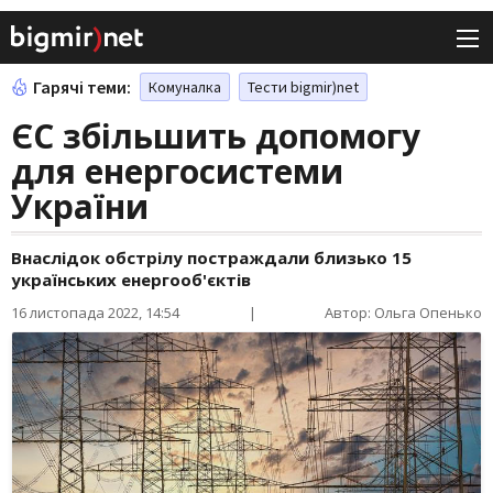
Гарячі теми:
Комуналка
Тести bigmir)net
ЄС збільшить допомогу
для енергосистеми
України
Внаслідок обстрілу постраждали близько 15
українських енергооб'єктів
16 листопада 2022, 14:54
|
Автор: Ольга Опенько