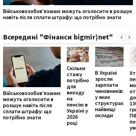
Військовозобов’язаних можуть оголосити в розшук
навіть після сплати штрафу: що потрібно знати
Всередині "Фінанси bigmir)net"
Скільки
В Україні
Хт
стажу
зросли
пе
потрібно
зарплати
м
для
чиновників:
от
виходу
Військовозобов’язаних
у яких
до
на
можуть оголосити в
структурах
13
пенсію в
розшук навіть після
найвищі
гр
Україні у
сплати штрафу: що
оклади
П
2026
потрібно знати
по
році
ум