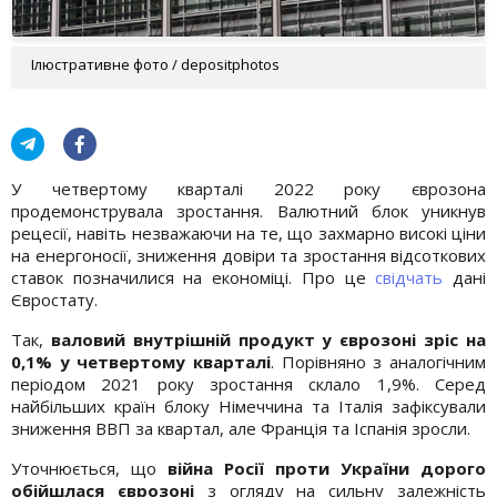
Ілюстративне фото / depositphotos
У четвертому кварталі 2022 року єврозона
продемонструвала зростання. Валютний блок уникнув
рецесії, навіть незважаючи на те, що захмарно високі ціни
на енергоносії, зниження довіри та зростання відсоткових
ставок позначилися на економіці. Про це
свідчать
дані
Євростату.
Так,
валовий внутрішній продукт у єврозоні зріс на
0,1% у четвертому кварталі
. Порівняно з аналогічним
періодом 2021 року зростання склало 1,9%. Серед
найбільших країн блоку Німеччина та Італія зафіксували
зниження ВВП за квартал, але Франція та Іспанія зросли.
Уточнюється, що
війна Росії проти України дорого
обійшлася єврозоні
з огляду на сильну залежність