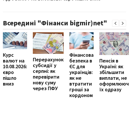
Всередині "Фінанси bigmir)net"
Курс
Фінансова
Перерахунок
Пенсія в
валют на
безпека в
субсидії у
Україні: як
10.08.2026:
ЄС для
серпні: як
збільшити
євро
українців:
перевірити
виплати, не
пішло
як не
нову суму
оформлююч
вниз
втратити
через ПФУ
їх одразу
гроші за
кордоном