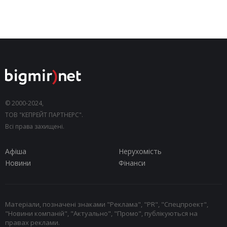
© 2000-2024,
ТОВ "КЕПРЕЙТ ПАРТНЕРС".
Всі права захищені.
Афіша
Нерухомість
Новини
Фінанси
Матеріали, позначені знаками "Реклама", "PR", "Спецпроект",
"Новини компаній", "Актуально", "Промо", публікуються на
правах реклами.