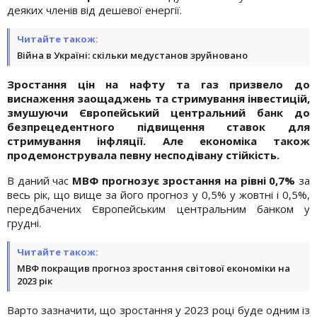
деяких членів від дешевої енергії.
Читайте також:
Війна в Україні: скільки медустанов зруйновано
Зростання цін на нафту та газ призвело до
виснаження заощаджень та стримування інвестицій,
змушуючи Європейський центральний банк до
безпрецедентного підвищення ставок для
стримування інфляції. Але економіка також
продемонструвала певну несподівану стійкість.
В даний час
МВФ прогнозує зростання на рівні 0,7%
за
весь рік, що вище за його прогноз у 0,5% у жовтні і 0,5%,
передбачених Європейським центральним банком у
грудні.
Читайте також:
МВФ покращив прогноз зростання світової економіки на
2023 рік
Варто зазначити, що зростання у 2023 році буде одним із