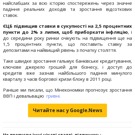
найслабших за всю історію спостережень через значне
падіння реальних доходів та зростання відсоткових
ставок.
ЄЦБ підвищив ставки в сукупності на 2,5 процентних
пункти до 2% з липня, щоб приборкати інфляцію
, і
до середини року ринки очікують на підвищення ще на
1,5 процентних пункти, що поставить ставку за
депозитами на найвищий рівень з початку століття.
Таке швидке зростання гальмує банківське кредитування,
ключове джерело грошей для бізнесу, і доступ до
кредитів вже зазнав найбільшого падіння минулого
кварталу з часів боргової кризи блоку в 2011 році.
Раніше ми писали, що Мінекономіки прогнозує зростання
ВВП і девальвацію
гривні.
Читайте нас у Google.News
Не пропусти інші цікаві статті, підпишись: