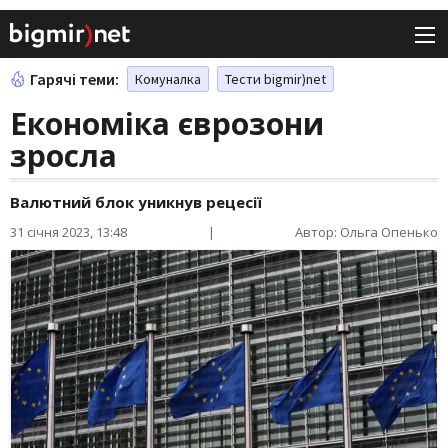
Гарячі теми:
Комуналка
Тести bigmir)net
Економіка єврозони
зросла
Валютний блок уникнув рецесії
31 січня 2023, 13:48
|
Автор: Ольга Опенько