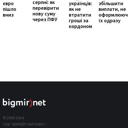
серпні: як
збільшити
євро
українців:
перевірити
виплати, не
пішло
як не
нову суму
оформлююч
вниз
втратити
через ПФУ
їх одразу
гроші за
кордоном
© 2000-2024,
ТОВ "КЕПРЕЙТ ПАРТНЕРС".