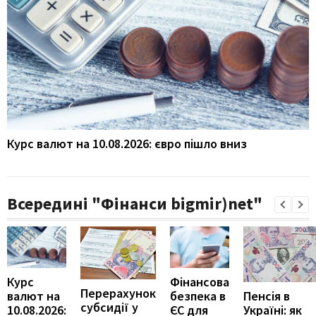
Курс валют на 10.08.2026: євро пішло вниз
Всередині "Фінанси bigmir)net"
Курс
Фінансова
Перерахунок
Пенсія в
валют на
безпека в
субсидії у
Україні: як
10.08.2026:
ЄС для