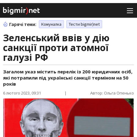
Гарячі теми:
Комуналка
Тести bigmir)net
Зеленський ввів у дію
санкції проти атомної
галузі РФ
Загалом указ містить перелік із 200 юридичних осіб,
які потрапили під українські санкції терміном на 50
років
6 лютого 2023, 09:31
|
Автор: Ольга Опенько