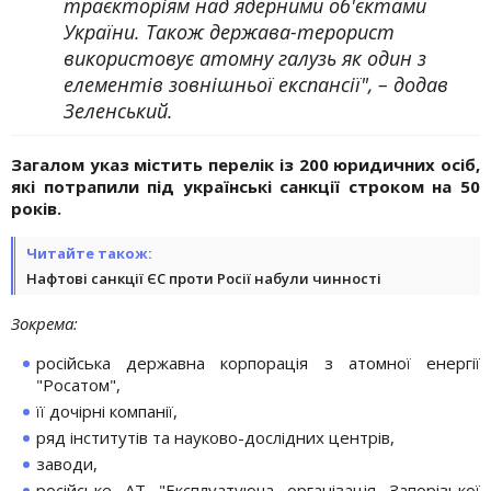
траєкторіям над ядерними об'єктами
України. Також держава-терорист
використовує атомну галузь як один з
елементів зовнішньої експансії", – додав
Зеленський.
Загалом указ містить перелік із 200 юридичних осіб,
які потрапили під українські санкції строком на 50
років.
Читайте також:
Нафтові санкції ЄС проти Росії набули чинності
Зокрема:
російська державна корпорація з атомної енергії
"Росатом",
її дочірні компанії,
ряд інститутів та науково-дослідних центрів,
заводи,
російське АТ "Експлуатуюча організація Запорізької