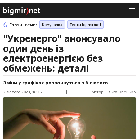
Гарячі теми:
Комуналка
Тести bigmir)net
"Укренерго" анонсувало
один день із
електроенергією без
обмежень: деталі
Зміни у графіках розпочнуться з 8 лютого
7 лютого 2023, 16:36
|
Автор: Ольга Опенько