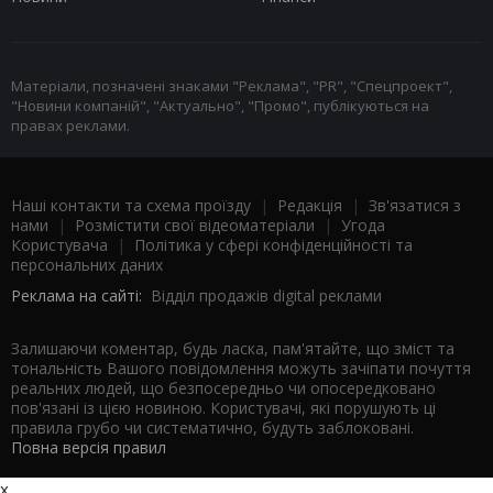
Матеріали, позначені знаками "Реклама", "PR", "Спецпроект",
"Новини компаній", "Актуально", "Промо", публікуються на
правах реклами.
Наші контакти та схема проїзду
|
Редакція
|
Зв'язатися з
нами
|
Розмістити свої відеоматеріали
|
Угода
Користувача
|
Політика у сфері конфіденційності та
персональних даних
Реклама на сайті:
Відділ продажів digital реклами
Залишаючи коментар, будь ласка, пам'ятайте, що зміст та
тональність Вашого повідомлення можуть зачіпати почуття
реальних людей, що безпосередньо чи опосередковано
пов'язані із цією новиною. Користувачі, які порушують ці
правила грубо чи систематично, будуть заблоковані.
Повна версія правил
x