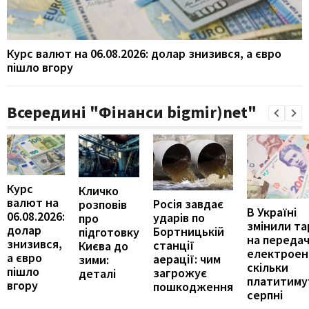
Курс валют на 06.08.2026: долар знизився, а євро
пішло вгору
Всередині "Фінанси bigmir)net"
Курс
Кличко
валют на
Росія завдає
розповів
В Україні
06.08.2026:
ударів по
про
змінили т
долар
Бортницькій
підготовку
на переда
знизився,
станції
Києва до
електроене
а євро
аерації: чим
зими:
скільки
пішло
загрожує
деталі
платитиму
вгору
пошкодження
серпні