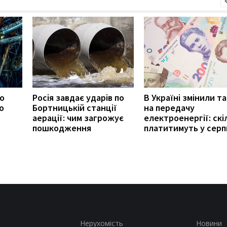
ро
Росія завдає ударів по
В Україні змінили т
о
Бортницькій станції
на передачу
аерації: чим загрожує
електроенергії: скі
пошкодження
платитимуть у серп
Нерухомість
Новини