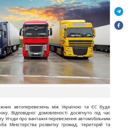
тажних автоперевезень між Україною та ЄС буде
у. Відповідної домовленості досягнуто під час
ету Угоди про вантажні перевезення автомобільним
жба Міністерства розвитку громад, територій та