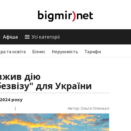
Афіша
Усі категорії
єра та освіта
Бізнес
Нерухомість
Тарифи
вжив дію
езвізу" для України
2024 року
|
Автор: Ольга Опенько