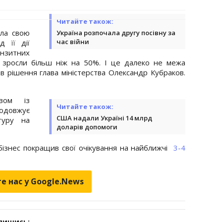
Читайте також:
ела свою
Україна розпочала другу посівну за
час війни
д її дії
нзитних
 зросли більш ніж на 50%. І це далеко не межа
в рішення глава міністерства Олександр Кубраков.
зом із
Читайте також:
одовжує
США надали Україні 14 млрд
туру на
доларів допомоги
бізнес покращив свої очікування на найближчі
3-4
е нас у Google.News
дпишись: