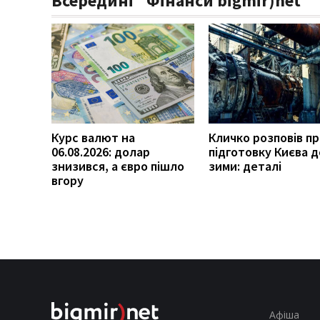
Всередині "Фінанси bigmir)net"
Курс валют на
Кличко розповів п
06.08.2026: долар
підготовку Києва д
знизився, а євро пішло
зими: деталі
вгору
Афіша