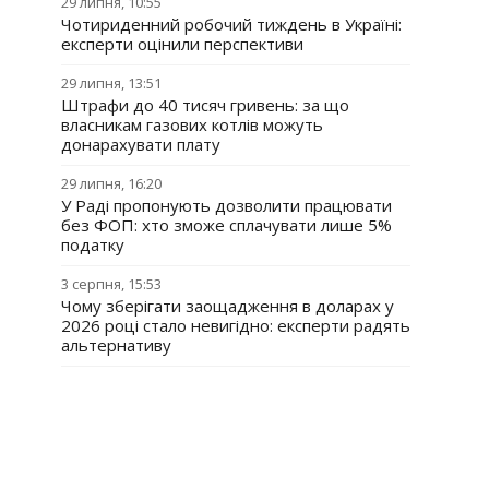
29 липня, 10:55
Чотириденний робочий тиждень в Україні:
експерти оцінили перспективи
29 липня, 13:51
Штрафи до 40 тисяч гривень: за що
власникам газових котлів можуть
донарахувати плату
29 липня, 16:20
У Раді пропонують дозволити працювати
без ФОП: хто зможе сплачувати лише 5%
податку
3 серпня, 15:53
Чому зберігати заощадження в доларах у
2026 році стало невигідно: експерти радять
альтернативу