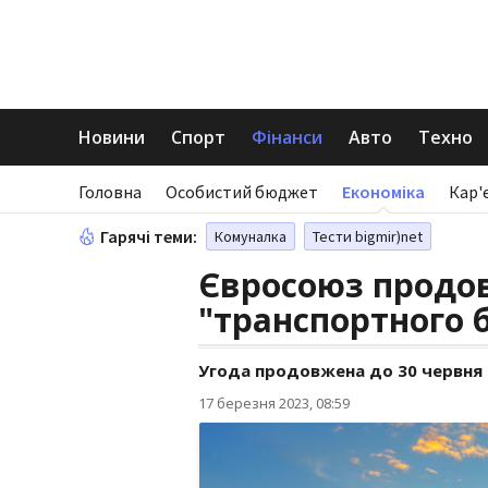
Новини
Спорт
Фінанси
Авто
Техно
Головна
Особистий бюджет
Економіка
Кар'
Гарячі теми:
Комуналка
Тести bigmir)net
Євросоюз продо
"транспортного б
Угода продовжена до 30 червня 
17 березня 2023, 08:59