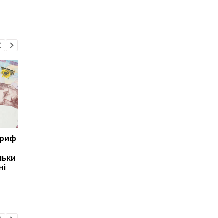
ариф
Світові запаси пального
Зупинка морського
майже вичерпані:
коридору може
льки
експерт попередив про
призвести до
ні
ризики для України
скорочення
виробництва залізно
руди