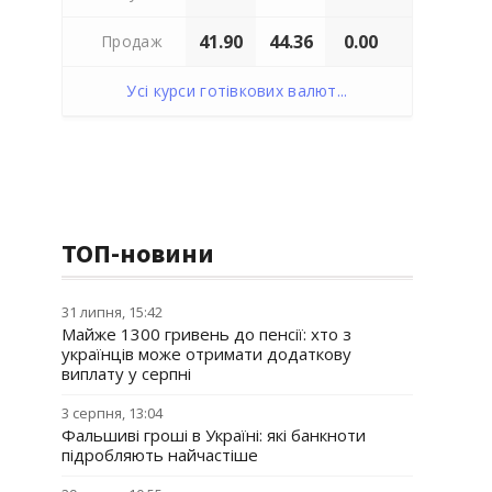
41.90
44.36
0.00
Продаж
Усі курси готівкових валют...
ТОП-новини
31 липня, 15:42
Майже 1300 гривень до пенсії: хто з
українців може отримати додаткову
виплату у серпні
3 серпня, 13:04
Фальшиві гроші в Україні: які банкноти
підробляють найчастіше