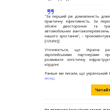
"За перший рік домовленість дов
практичну ефективність. За періо
обсяги двосторонніх та тра
автомобільних вантажоперевезень
нашого зростання", – прокоментува
[/citate]]
Уточнюється, що Україна ра
європейськими партнерами пр
розвивати логістичну інфраструк
кордоні.
Раніше ми писали, що український 
місяці.
Читайт
Не пропусти інші цікаві статті, пі