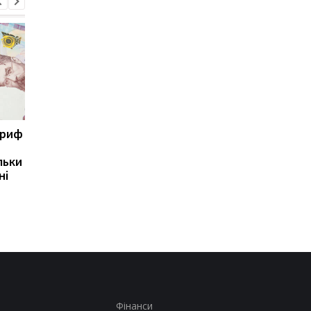
ариф
Світові запаси пального
Зупинка морського
майже вичерпані:
коридору може
льки
експерт попередив про
призвести до
ні
ризики для України
скорочення
виробництва залізно
руди
Фінанси