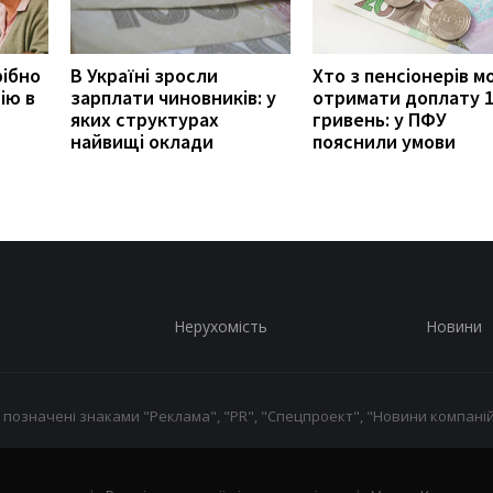
рібно
В Україні зросли
Хто з пенсіонерів 
ію в
зарплати чиновників: у
отримати доплату 
яких структурах
гривень: у ПФУ
найвищі оклади
пояснили умови
Нерухомість
Новини
 позначені знаками "Реклама", "PR", "Спецпроект", "Новини компаній