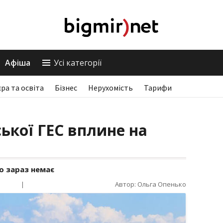
Афіша
Усі категорії
єра та освіта
Бізнес
Нерухомість
Тарифи
ької ГЕС вплине на
о зараз немає
|
Автор: Ольга Опенько