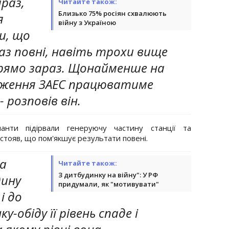
араз,
Читайте також:
Близько 75% росіян схвалюють
я
війну з Україною
и, що
з повні, навіть трохи вище
прямо зараз. Щонайменше на
дження ЗАЕС працюватиме
 розповів він.
анти підірвали генеруючу частину станції та
тояв, що пом'якшує результати повені.
да
Читайте також:
З дитбудинку на війну": У РФ
дину
придумали, як "мотивувати"
і до
-обіду її рівень спаде і