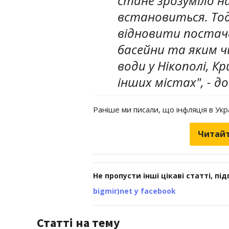
стане зрозуміло на
встановиться. Тод
відновити постача
басейни та яким 
води у Нікополі, К
інших містах", - д
Раніше ми писали, що інфляція в Укр
Читайт
Не пропусти інші цікаві статті, пі
bigmir)net у facebook
Статті на тему