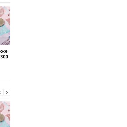
може
Пенсії для українців у
Банки посилили
1300
Польщі: хто може
контроль переказів: 
отримувати виплати
які операції можуть
заблокувати картку