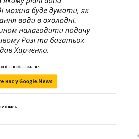
 якому рівні вона
і можна буде думати, як
ння води в охолодні.
чином налагодити подачу
ривому Розі та багатьох
одав Харченко.
аїні
сповільнилася.
е нас у Google.News
дпишись: