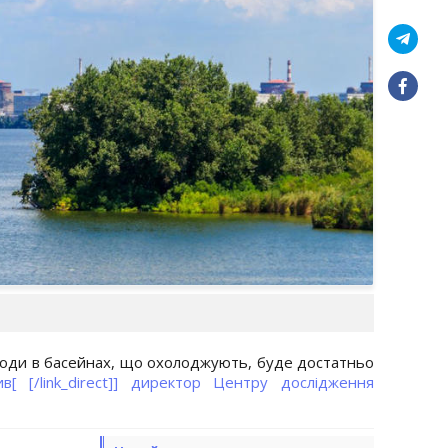
 води в басейнах, що охолоджують, буде достатньо
ив[ [/link_direct]] директор Центру дослідження