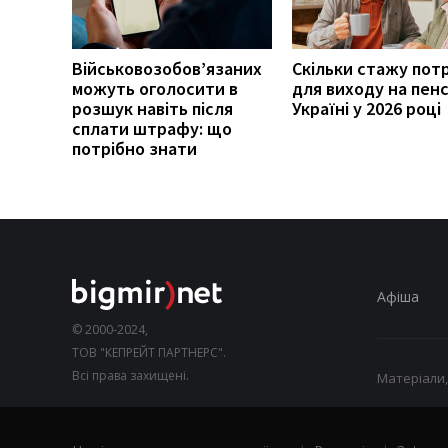
Військовозобов’язаних
Скільки стажу пот
можуть оголосити в
для виходу на пенс
розшук навіть після
Україні у 2026 році
сплати штрафу: що
потрібно знати
Афіша
© 2000-2024,
ТОВ "КЕПРЕЙТ ПАРТНЕРС".
Всі права захищені.
Матеріали,