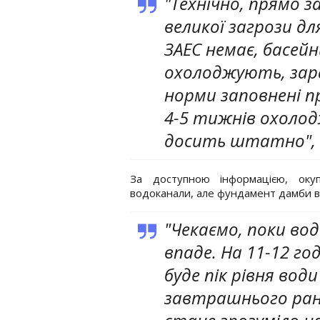
"Технічно, прямо з
великої загрози дл
ЗАЕС немає, басейн
охолоджують, зара
норми заповнені 
4-5 тижнів охоло
досить штатно", -
За доступною інформацією, окуп
водоканали, але фундамент дамби вс
"Чекаємо, поки во
впаде. На 11-12 го
буде пік рівня води 
завтрашнього ранку