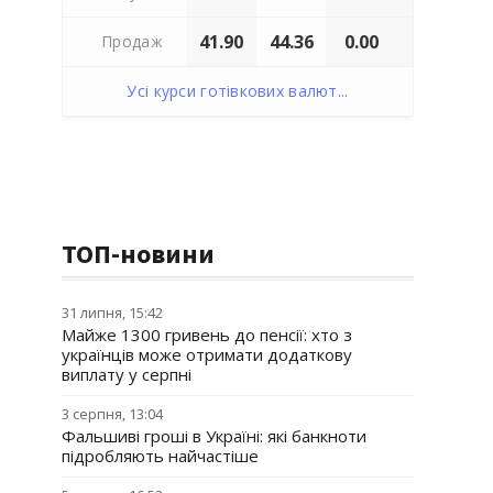
41.90
44.36
0.00
Продаж
Усі курси готівкових валют...
ТОП-новини
31 липня, 15:42
Майже 1300 гривень до пенсії: хто з
українців може отримати додаткову
виплату у серпні
3 серпня, 13:04
Фальшиві гроші в Україні: які банкноти
підробляють найчастіше