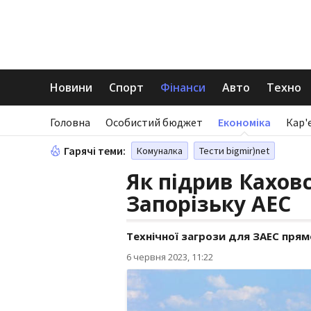
Новини
Спорт
Фінанси
Авто
Техно
Головна
Особистий бюджет
Економіка
Кар'
Гарячі теми:
Комуналка
Тести bigmir)net
Як підрив Каховс
Запорізьку АЕС
Технічної загрози для ЗАЕС прям
6 червня 2023, 11:22