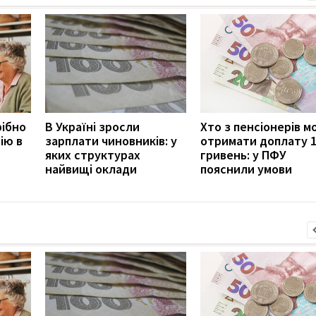
рібно
В Україні зросли
Хто з пенсіонерів 
ію в
зарплати чиновників: у
отримати доплату 
яких структурах
гривень: у ПФУ
найвищі оклади
пояснили умови