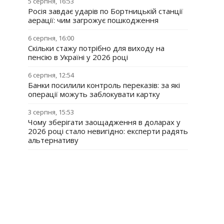
5 серпня, 16:53
Росія завдає ударів по Бортницькій станції
аерації: чим загрожує пошкодження
6 серпня, 16:00
Скільки стажу потрібно для виходу на
пенсію в Україні у 2026 році
6 серпня, 12:54
Банки посилили контроль переказів: за які
операції можуть заблокувати картку
3 серпня, 15:53
Чому зберігати заощадження в доларах у
2026 році стало невигідно: експерти радять
альтернативу