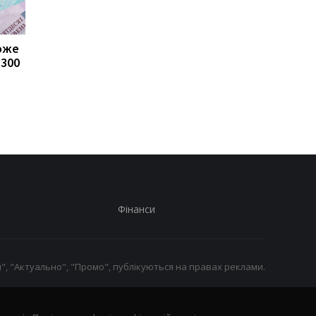
може
Пенсії для українців у
Банки посилили
1300
Польщі: хто може
контроль переказів: 
отримувати виплати
які операції можуть
заблокувати картку
Фінанси
", "Актуально", "Промо", публікуються на правах реклами.