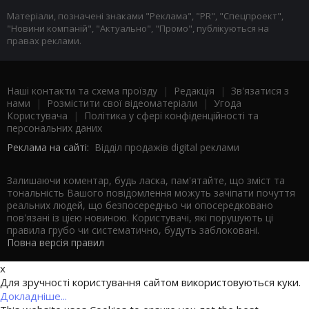
Матеріали, позначені знаками "Реклама", "PR", "Спецпроект",
"Новини компаній", "Актуально", "Промо", публікуються на
правах реклами.
Наші контакти та схема проїзду
|
Редакція
|
Зв'язатися з
нами
|
Розмістити свої відеоматеріали
|
Угода
Користувача
|
Політика у сфері конфіденційності та
персональних даних
Реклама на сайті:
Відділ продажів digital реклами
Залишаючи коментар, будь ласка, пам'ятайте, що зміст та
тональність Вашого повідомлення можуть зачіпати почуття
реальних людей, що безпосередньо чи опосередковано
пов'язані із цією новиною. Користувачі, які порушують ці
правила грубо чи систематично, будуть заблоковані.
Повна версія правил
x
Для зручності користування сайтом використовуються куки.
Докладніше...