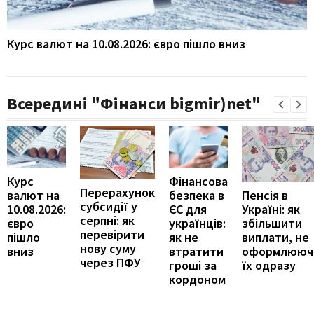
Курс валют на 10.08.2026: євро пішло вниз
Всередині "Фінанси bigmir)net"
Курс
Фінансова
Перерахунок
Пенсія в
валют на
безпека в
субсидії у
Україні: як
10.08.2026:
ЄС для
серпні: як
збільшити
євро
українців:
перевірити
виплати, не
пішло
як не
нову суму
оформлююч
вниз
втратити
через ПФУ
їх одразу
гроші за
кордоном