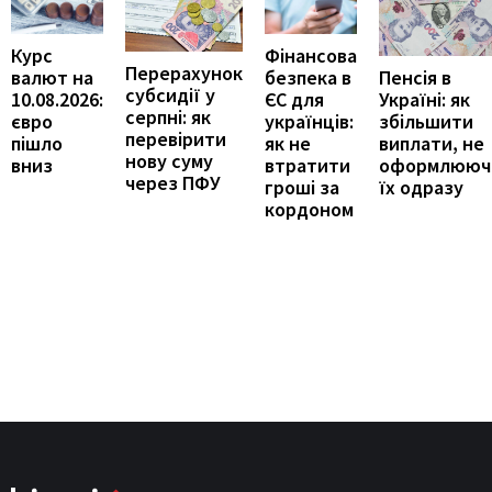
Курс
Фінансова
Перерахунок
Пенсія в
валют на
безпека в
субсидії у
Україні: як
10.08.2026:
ЄС для
серпні: як
збільшити
євро
українців:
перевірити
виплати, не
пішло
як не
нову суму
оформлююч
вниз
втратити
через ПФУ
їх одразу
гроші за
кордоном