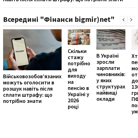
Всередині "Фінанси bigmir)net"
Скільки
В Україні
Хт
стажу
зросли
пе
потрібно
зарплати
м
для
чиновників:
от
виходу
Військовозобов’язаних
у яких
до
на
можуть оголосити в
структурах
13
пенсію в
розшук навіть після
найвищі
гр
Україні у
сплати штрафу: що
оклади
П
2026
потрібно знати
по
році
ум