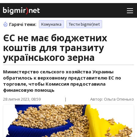
Гарячі теми:
Комуналка
Тести bigmir)net
ЄС не має бюджетних
коштів для транзиту
українського зерна
Министерство сельского хозяйства Украины
обратилось к верховному представителю ЕС по
торговле, чтобы Комиссия предоставила
финансовую помощь
28 липня 2023, 08:59
|
Автор: Ольга Опенько