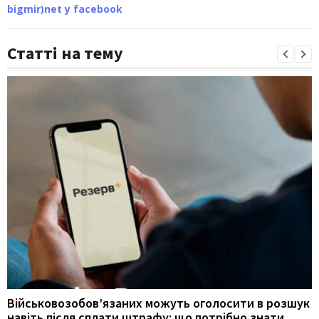
bigmir)net у facebook
Статті на тему
Військовозобов’язаних можуть оголосити в розшук
навіть після сплати штрафу: що потрібно знати