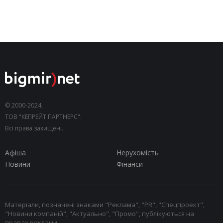
© 2000-2024,
ТОВ "КЕПРЕЙТ ПАРТНЕРС".
Всі права захищені.
Афіша
Нерухомість
Новини
Фінанси
Матеріали, позначені знаками "Реклама", "PR", "Спецпроект",
"Новини компаній", "Актуально", "Промо", публікуються на
правах реклами.