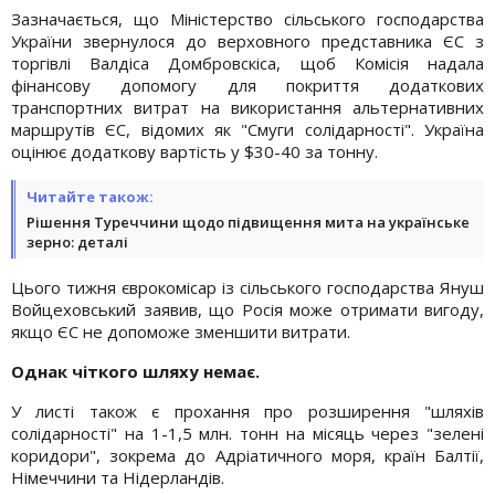
Зазначається, що Міністерство сільського господарства
України звернулося до верховного представника ЄС з
торгівлі Валдіса Домбровскіса, щоб Комісія надала
фінансову допомогу для покриття додаткових
транспортних витрат на використання альтернативних
маршрутів ЄС, відомих як "Смуги солідарності". Україна
оцінює додаткову вартість у $30-40 за тонну.
Читайте також:
Рішення Туреччини щодо підвищення мита на українське
зерно: деталі
Цього тижня єврокомісар із сільського господарства Януш
Войцеховський заявив, що Росія може отримати вигоду,
якщо ЄС не допоможе зменшити витрати.
Однак чіткого шляху немає.
У листі також є прохання про розширення "шляхів
солідарності" на 1-1,5 млн. тонн на місяць через "зелені
коридори", зокрема до Адріатичного моря, країн Балтії,
Німеччини та Нідерландів.