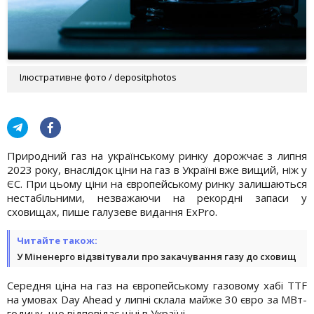
Ілюстративне фото / depositphotos
Природний газ на українському ринку дорожчає з липня
2023 року, внаслідок ціни на газ в Україні вже вищий, ніж у
ЄС. При цьому ціни на європейському ринку залишаються
нестабільними, незважаючи на рекордні запаси у
сховищах, пише галузеве видання ExPro.
Читайте також:
У Міненерго відзвітували про закачування газу до сховищ
Середня ціна на газ на європейському газовому хабі TTF
на умовах Day Ahead у липні склала майже 30 євро за МВт-
годину, що відповідає ціні в Україні.