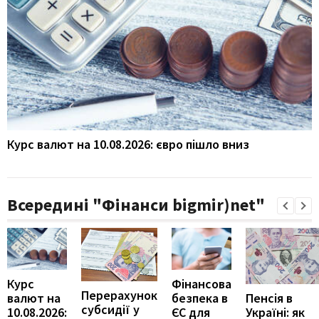
Курс валют на 10.08.2026: євро пішло вниз
Всередині "Фінанси bigmir)net"
Курс
Фінансова
Перерахунок
Пенсія в
валют на
безпека в
субсидії у
Україні: як
10.08.2026:
ЄС для