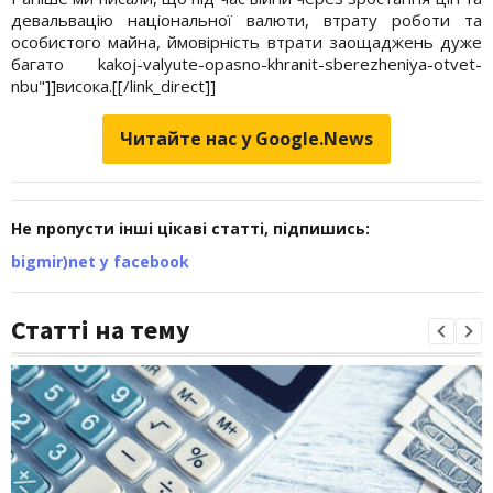
девальвацію національної валюти, втрату роботи та
особистого майна, ймовірність втрати заощаджень дуже
багато kakoj-valyute-opasno-khranit-sberezheniya-otvet-
nbu"]]висока.[[/link_direct]]
Читайте нас у Google.News
Не пропусти інші цікаві статті, підпишись:
bigmir)net у facebook
Статті на тему