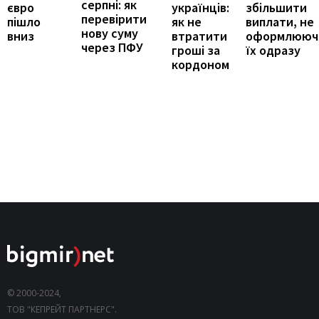
серпні: як
збільшити
євро
українців:
перевірити
виплати, не
пішло
як не
нову суму
оформлююч
вниз
втратити
через ПФУ
їх одразу
гроші за
кордоном
© 2000-2024,
ТОВ "КЕПРЕЙТ ПАРТНЕРС".