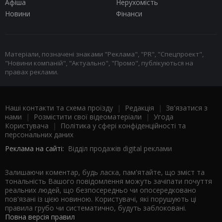
Афіша
Нерухомість
Новини
Фінанси
Матеріали, позначені знаками "Реклама", "PR", "Спецпроект",
"Новини компаній", "Актуально", "Промо", публікуються на
правах реклами.
Наші контакти та схема проїзду
|
Редакція
|
Зв'язатися з
нами
|
Розмістити свої відеоматеріали
|
Угода
Користувача
|
Політика у сфері конфіденційності та
персональних даних
Реклама на сайті:
Відділ продажів digital реклами
Залишаючи коментар, будь ласка, пам'ятайте, що зміст та
тональність Вашого повідомлення можуть зачіпати почуття
реальних людей, що безпосередньо чи опосередковано
пов'язані із цією новиною. Користувачі, які порушують ці
правила грубо чи систематично, будуть заблоковані.
Повна версія правил