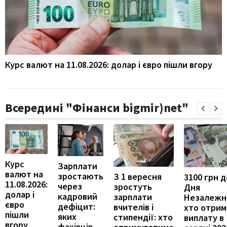
Курс валют на 11.08.2026: долар і євро пішли вгору
Всередині "Фінанси bigmir)net"
Курс
Зарплати
валют на
зростають
З 1 вересня
3100 грн д
11.08.2026:
через
зростуть
Дня
долар і
кадровий
зарплати
Незалежно
євро
дефіцит:
вчителів і
хто отрим
пішли
яких
стипендії: хто
виплату в
вгору
фахівців