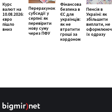
Курс
Фінансова
Перерахунок
Пенсія в
валют на
безпека в
субсидії у
Україні: як
10.08.2026:
ЄС для
серпні: як
збільшити
євро
українців:
перевірити
виплати, не
пішло
як не
нову суму
оформлююч
вниз
втратити
через ПФУ
їх одразу
гроші за
кордоном