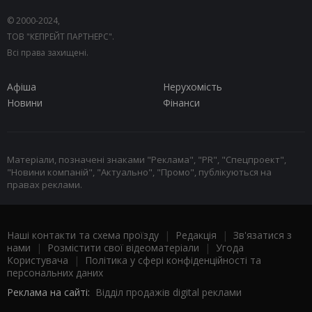
© 2000-2024,
ТОВ "КЕПРЕЙТ ПАРТНЕРС".
Всі права захищені.
Афіша
Нерухомість
Новини
Фінанси
Матеріали, позначені знаками "Реклама", "PR", "Спецпроект",
"Новини компаній", "Актуально", "Промо", публікуються на
правах реклами.
Наші контакти та схема проїзду
|
Редакція
|
Зв'язатися з
нами
|
Розмістити свої відеоматеріали
|
Угода
Користувача
|
Політика у сфері конфіденційності та
персональних даних
Реклама на сайті:
Відділ продажів digital реклами