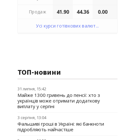
41.90
44.36
0.00
Продаж
Усі курси готівкових валют...
ТОП-новини
31 липня, 15:42
Майже 1300 гривень до пенсії: хто з
українців може отримати додаткову
виплату у серпні
3 серпня, 13:04
Фальшиві гроші в Україні: які банкноти
підробляють найчастіше