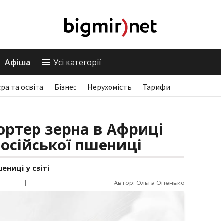
Афіша
Усі категорії
єра та освіта
Бізнес
Нерухомість
Тарифи
ртер зерна в Африці
російської пшениці
ениці у світі
|
Автор: Ольга Опенько