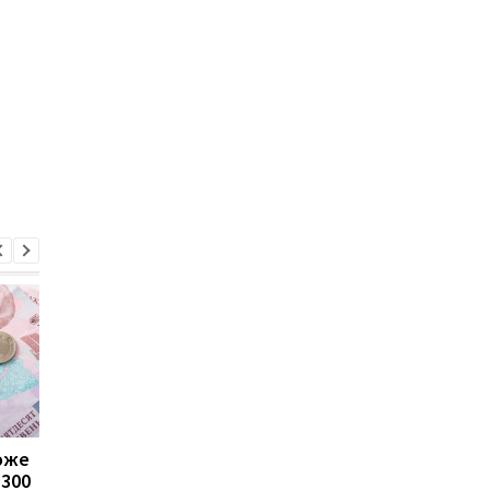
може
Пенсії для українців у
Банки посилили
1300
Польщі: хто може
контроль переказів: 