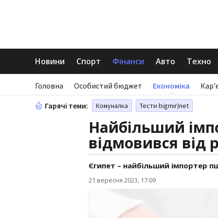
Новини
Спорт
Фінанси
Авто
Техно
Головна
Особистий бюджет
Економіка
Кар'
Гарячі теми:
Комуналка
Тести bigmir)net
Найбільший імпо
відмовився від 
Єгипет – найбільший імпортер пш
21 вересня 2023, 17:09