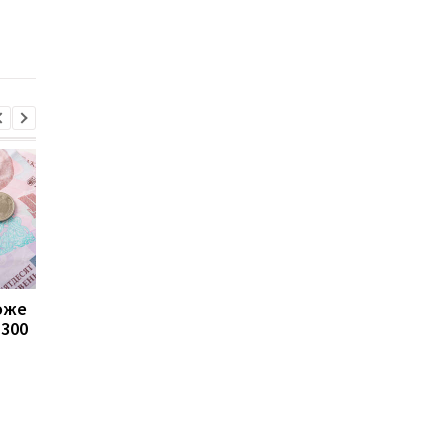
отримувати виплати
які операції можуть
заблокувати картку
може
Пенсії для українців у
Банки посилили
1300
Польщі: хто може
контроль переказів: 
отримувати виплати
які операції можуть
заблокувати картку