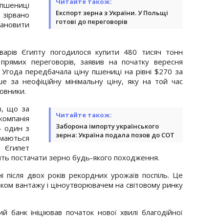
Читайте також:
пшениці
Експорт зерна з України. У Польщі
 зірвано
готові до переговорів
новити
варів Єгипту погодилося купити 480 тисяч тонн
 прямих переговорів, заявив на початку вересня
і. Угода передбачала ціну пшениці на рівні $270 за
 за неофіційну мінімальну ціну, яку на той час
овники.
в, що за
Читайте також:
омпанія
Заборона імпорту українського
- один з
зерна: Україна подала позов до СОТ
маються
 Єгипет
ять постачати зерно будь-якого походження.
і після двох років рекордних урожаїв поспіль. Це
ком вантажу і ціноутворювачем на світовому ринку
 банк ініціював початок нової хвилі благодійної