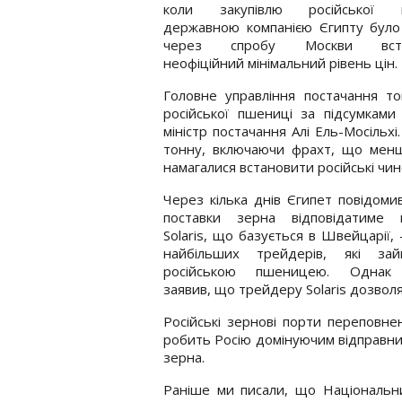
коли закупівлю російської 
державною компанією Єгипту було
через спробу Москви вста
неофіційний мінімальний рівень цін.
Головне управління постачання то
російської пшениці за підсумками
міністр постачання Алі Ель-Мосільх
тонну, включаючи фрахт, що менше
намагалися встановити російські чин
Через кілька днів Єгипет повідоми
поставки зерна відповідатиме к
Solaris, що базується в Швейцарії, 
найбільших трейдерів, які зай
російською пшеницею. Однак
заявив, що трейдеру Solaris дозвол
Російські зернові порти переповнен
робить Росію домінуючим відправни
зерна.
Раніше ми писали, що Національний