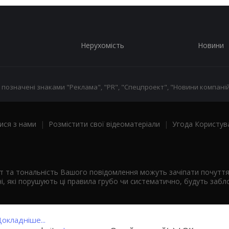
Нерухомість
Новини
 позначені знаками "Реклама", "PR", "Спецпроект", "Новини компаній
ися з нами
|
Розмістити свої відеоматеріали
|
Угода Користув
ст та тональність Вашого повідомлення можуть зачіпати почутт
і, які порушують ці правила грубо чи систематично, будуть забло
окладніше...