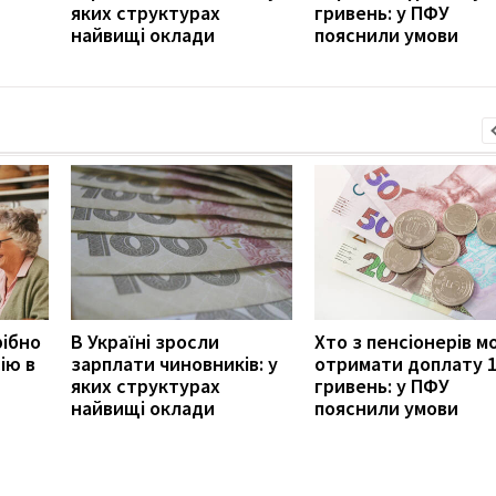
яких структурах
гривень: у ПФУ
найвищі оклади
пояснили умови
рібно
В Україні зросли
Хто з пенсіонерів 
ію в
зарплати чиновників: у
отримати доплату 
яких структурах
гривень: у ПФУ
найвищі оклади
пояснили умови