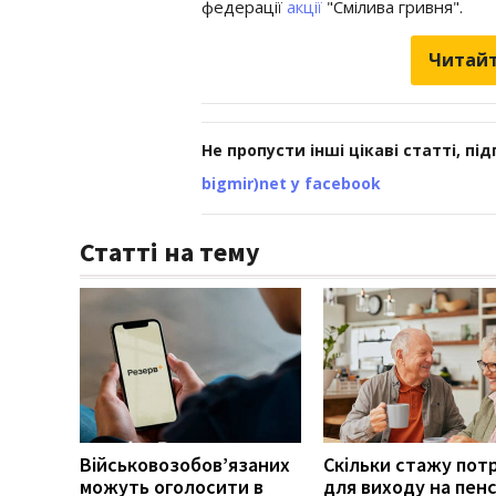
федерації
акції
"Смілива гривня".
Читайт
Не пропусти інші цікаві статті, пі
bigmir)net у facebook
Статті на тему
Військовозобов’язаних
Скільки стажу пот
можуть оголосити в
для виходу на пенс