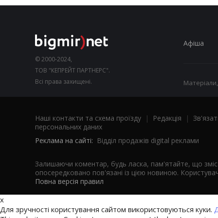
Афіша
© 2000-2024,
ТОВ "КЕПРЕЙТ ПАРТНЕРС".
Всі права захищені.
Матеріали,
Наші контакти та схема проїзду
|
Редакція
|
Зв'язат
персональних даних
Реклама на сайті:
Відділ продажів digital реклами
Залишаючи коментар, будь ласка, пам'ятайте, що змі
опосередковано пов'язані із цією новиною. Користувач
Повна версія правил
x
Для зручності користування сайтом використовуються куки.
Д