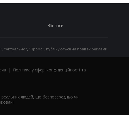
Фінанси
", "Актуально", "Промо", публікуються на правах реклами.
ача
|
Політика у сфері конфіденційності та
я реальних людей, що безпосередньо чи
ковані.