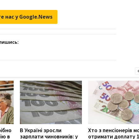
е нас у Google.News
дпишись:
рібно
В Україні зросли
Хто з пенсіонерів 
ію в
зарплати чиновників: у
отримати доплату 