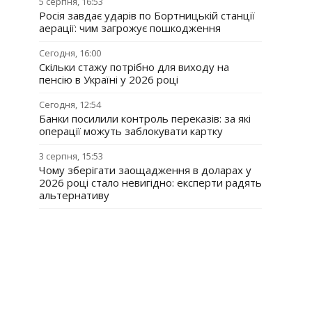
5 серпня, 16:53
Росія завдає ударів по Бортницькій станції
аерації: чим загрожує пошкодження
Сегодня, 16:00
Скільки стажу потрібно для виходу на
пенсію в Україні у 2026 році
Сегодня, 12:54
Банки посилили контроль переказів: за які
операції можуть заблокувати картку
3 серпня, 15:53
Чому зберігати заощадження в доларах у
2026 році стало невигідно: експерти радять
альтернативу