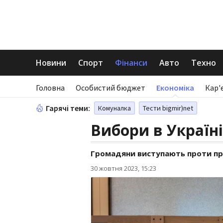
Новини
Спорт
Фінанси
Авто
Техно
Головна
Особистий бюджет
Економіка
Кар'
Гарячі теми:
Комуналка
Тести bigmir)net
Вибори в Україн
Громадяни виступають проти про
30 жовтня 2023, 15:23