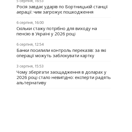
5 серпня, 16:53
Росія завдає ударів по Бортницькій станції
аерації: чим загрожує пошкодження
6 серпня, 16:00
Скільки стажу потрібно для виходу на
пенсію в Україні у 2026 році
6 серпня, 12:54
Банки посилили контроль переказів: за які
операції можуть заблокувати картку
3 серпня, 15:53
Чому зберігати заощадження в доларах у
2026 році стало невигідно: експерти радять
альтернативу