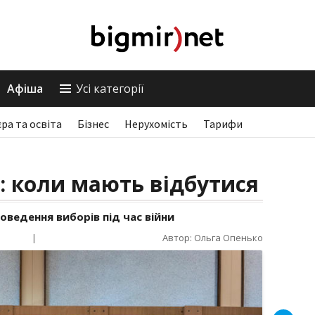
Афіша
Усі категорії
єра та освіта
Бізнес
Нерухомість
Тарифи
і: коли мають відбутися
ведення виборів під час війни
|
Автор: Ольга Опенько