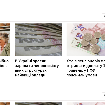
рібно
В Україні зросли
Хто з пенсіонерів 
ію в
зарплати чиновників: у
отримати доплату 
яких структурах
гривень: у ПФУ
найвищі оклади
пояснили умови