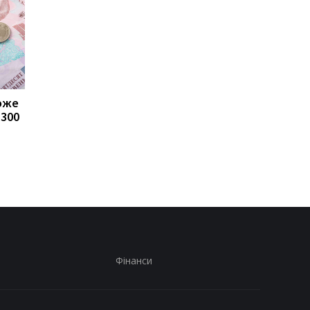
може
Пенсії для українців у
Банки посилили
1300
Польщі: хто може
контроль переказів: 
отримувати виплати
які операції можуть
заблокувати картку
Фінанси