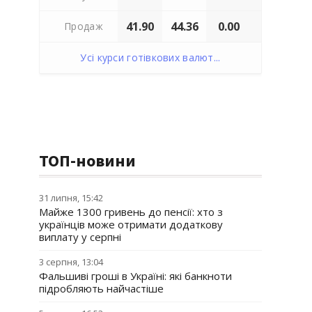
41.90
44.36
0.00
Продаж
Усі курси готівкових валют...
ТОП-новини
31 липня, 15:42
Майже 1300 гривень до пенсії: хто з
українців може отримати додаткову
виплату у серпні
3 серпня, 13:04
Фальшиві гроші в Україні: які банкноти
підробляють найчастіше