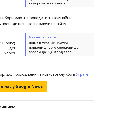
заморозить зарплати
вибори мають проводитись після війни;
проводитись, незважаючи на війну.
Читайте також:
23 року)
Війна в Україні: Збитки
навколишнього середовища
о ідеї
зросли до 55,6 млрд євро
я через
 порядку проходження військової служби в
Україні.
е нас у Google.News
дпишись: