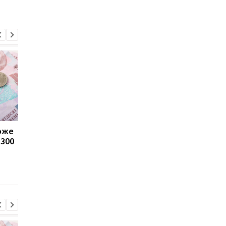
може
Пенсії для українців у
Банки посилили
1300
Польщі: хто може
контроль переказів: 
отримувати виплати
які операції можуть
заблокувати картку