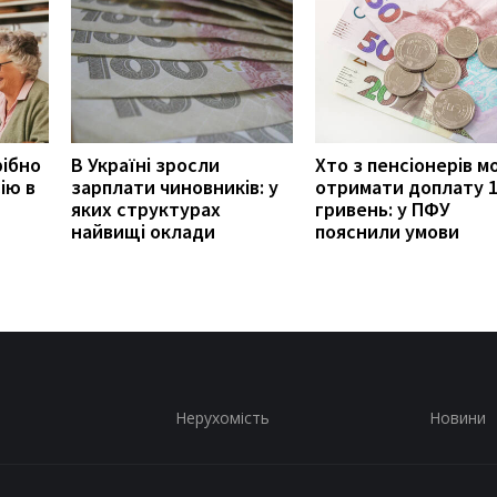
рібно
В Україні зросли
Хто з пенсіонерів 
ію в
зарплати чиновників: у
отримати доплату 
яких структурах
гривень: у ПФУ
найвищі оклади
пояснили умови
Нерухомість
Новини