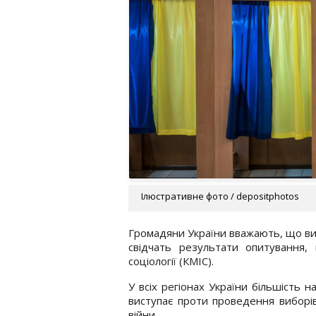
Ілюстративне фото / depositphotos
Громадяни України вважають, що виб
свідчать результати опитування,
соціології (КМІС).
У всіх регіонах України більшість н
виступає проти проведення виборів
війни.