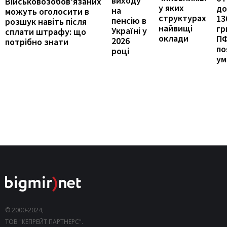
виходу
Військовозобов’язаних
у яких
до
на
можуть оголосити в
структурах
13
пенсію в
розшук навіть після
найвищі
гр
Україні у
сплати штрафу: що
оклади
П
2026
потрібно знати
по
році
ум
© 2000-2024,
ТОВ "КЕПРЕЙТ ПАРТНЕРС".