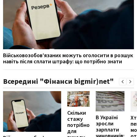
Військовозобов’язаних можуть оголосити в розшук
навіть після сплати штрафу: що потрібно знати
Всередині "Фінанси bigmir)net"
Скільки
В Україні
Хт
стажу
зросли
пе
потрібно
зарплати
м
для
чиновників:
от