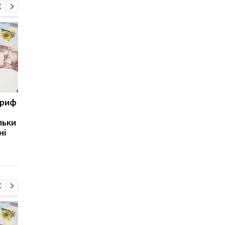
ариф
Світові запаси пального
Зупинка морського
майже вичерпані:
коридору може
льки
експерт попередив про
призвести до
ні
ризики для України
скорочення
виробництва залізно
руди