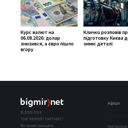
Курс валют на
Кличко розповів п
06.08.2026: долар
підготовку Києва д
знизився, а євро пішло
зими: деталі
вгору
Афіша
© 2000-2024,
ТОВ "КЕПРЕЙТ ПАРТНЕРС".
Всі права захищені.
Матеріали,