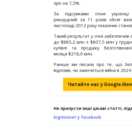
зріс на 7,5%.
За підсумками січня українці
рекордний за 11 років обсяг вал
листопаді 2012 року показник станов
Такий результат у січні забезпечив с
до $885,2 млн з $807,5 млн у грудні
купівлі та продажу безготівко
місяця $218,0 млн.
Раніше ми писали про те, що Зел
відповів, чи закінчиться війна в 202
Читайте нас у Google.Ne
Не пропусти інші цікаві статті, пі
bigmir)net у facebook