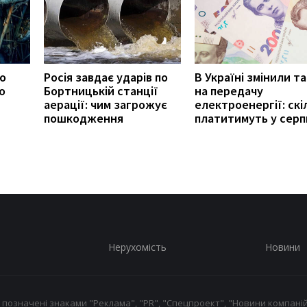
ро
Росія завдає ударів по
В Україні змінили т
о
Бортницькій станції
на передачу
аерації: чим загрожує
електроенергії: скі
пошкодження
платитимуть у серп
Нерухомість
Новини
 позначені знаками "Реклама", "PR", "Спецпроект", "Новини компаній