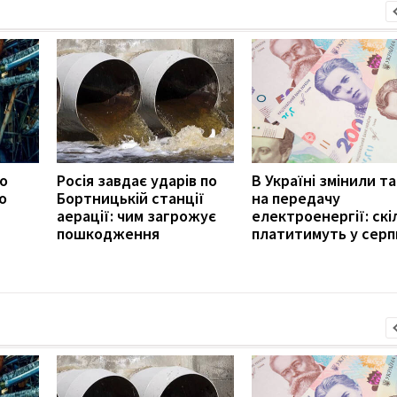
ро
Росія завдає ударів по
В Україні змінили т
о
Бортницькій станції
на передачу
аерації: чим загрожує
електроенергії: скі
пошкодження
платитимуть у серп