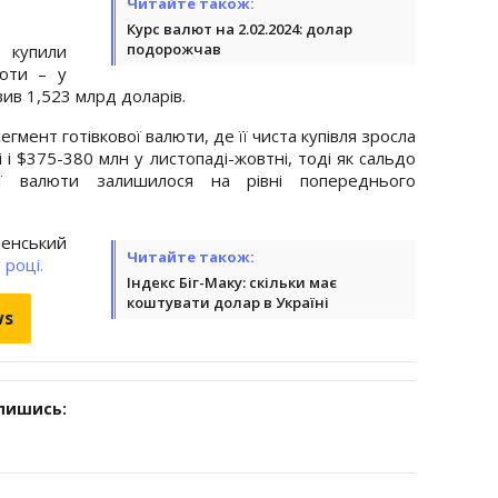
Читайте також:
Курс валют на 2.02.2024: долар
подорожчав
 купили
юти – у
ив 1,523 млрд доларів.
егмент готівкової валюти, де її чиста купівля зросла
 і $375-380 млн у листопаді-жовтні, тоді як сальдо
вої валюти залишилося на рівні попереднього
енський
Читайте також:
4
році.
Індекс Біг-Маку: скільки має
коштувати долар в Україні
ws
дпишись: