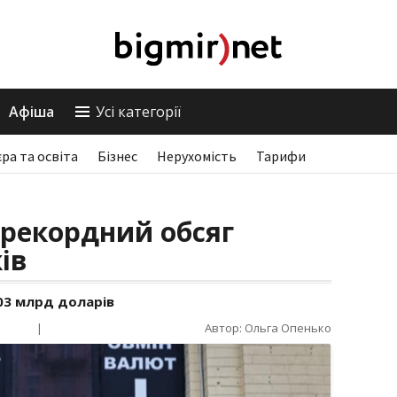
Афіша
Усі категорії
єра та освіта
Бізнес
Нерухомість
Тарифи
 рекордний обсяг
ів
103 млрд доларів
|
Автор: Ольга Опенько