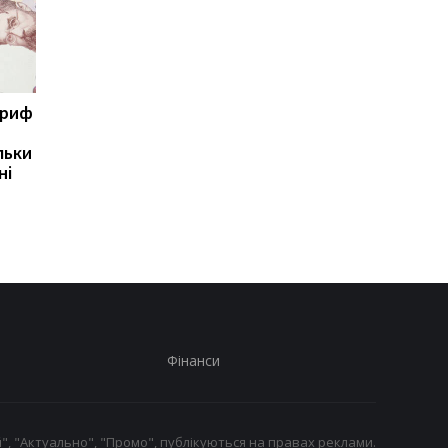
ариф
Світові запаси пального
Зупинка морського
майже вичерпані:
коридору може
льки
експерт попередив про
призвести до
ні
ризики для України
скорочення
виробництва залізно
руди
Фінанси
", "Актуально", "Промо", публікуються на правах реклами.