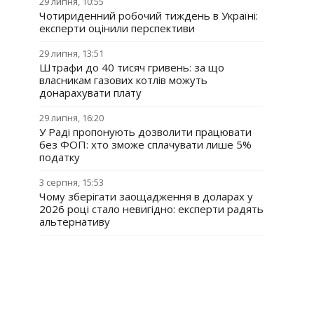
29 липня, 10:55
Чотириденний робочий тиждень в Україні:
експерти оцінили перспективи
29 липня, 13:51
Штрафи до 40 тисяч гривень: за що
власникам газових котлів можуть
донарахувати плату
29 липня, 16:20
У Раді пропонують дозволити працювати
без ФОП: хто зможе сплачувати лише 5%
податку
3 серпня, 15:53
Чому зберігати заощадження в доларах у
2026 році стало невигідно: експерти радять
альтернативу