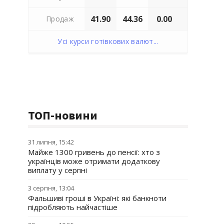
41.90
44.36
0.00
Продаж
Усі курси готівкових валют...
ТОП-новини
31 липня, 15:42
Майже 1300 гривень до пенсії: хто з
українців може отримати додаткову
виплату у серпні
3 серпня, 13:04
Фальшиві гроші в Україні: які банкноти
підробляють найчастіше