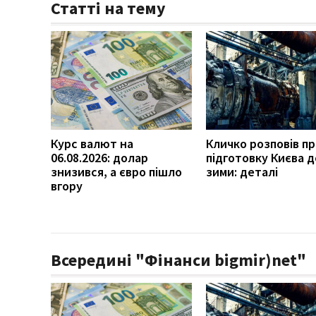
Статті на тему
Курс валют на
Кличко розповів п
06.08.2026: долар
підготовку Києва д
знизився, а євро пішло
зими: деталі
вгору
Всередині "Фінанси bigmir)net"